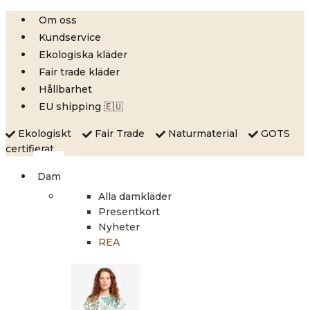
Skip
Om oss
to
Kundservice
content
Ekologiska kläder
Fair trade kläder
Hållbarhet
EU shipping 🇪🇺
Ekologiskt
Fair Trade
Naturmaterial
GOTS
certifierat
Dam
Alla damkläder
Presentkort
Nyheter
REA