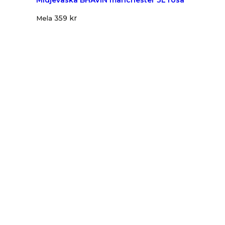
Midjeväska BHAVIN manchester 3L rosa
359
kr
Mela