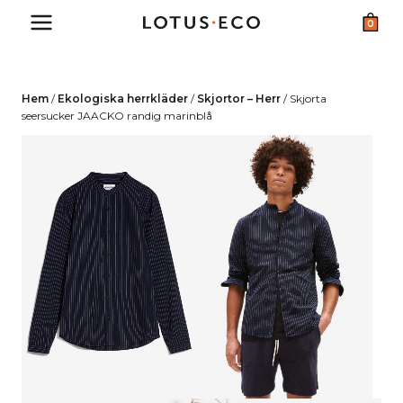
Skip
0
to
content
Hem
/
Ekologiska herrkläder
/
Skjortor – Herr
/
Skjorta
seersucker JAACKO randig marinblå