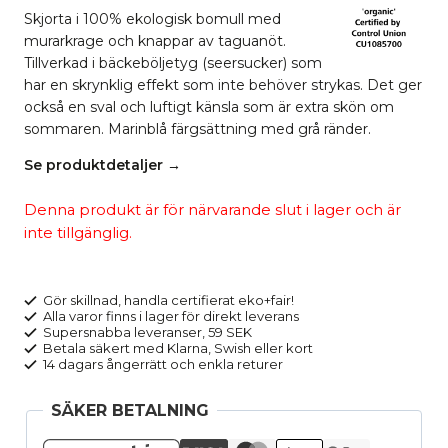
Skjorta i 100% ekologisk bomull med
murarkrage och knappar av taguanöt.
Tillverkad i bäckeböljetyg
(seersucker)
som
har en skrynklig effekt som inte behöver strykas. Det ger
också en sval och luftigt känsla som är extra skön om
sommaren. Marinblå färgsättning med grå ränder.
Se produktdetaljer →
Denna produkt är för närvarande slut i lager och är
inte tillgänglig.
Gör skillnad, handla certifierat eko+fair!
Alla varor finns i lager för direkt leverans
Supersnabba leveranser, 59 SEK
Betala säkert med Klarna, Swish eller kort
14 dagars ångerrätt och enkla returer
SÄKER BETALNING