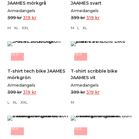
JAAMES mörkgrå
JAAMES svart
Armedangels
Armedangels
399
kr
319
kr
399
kr
319
kr
M
XL
XXL
M
L
XL
REA
REA
T-shirt tech bike JAAMES
T-shirt scribble bike
mörkgrön
JAAMES vit
Armedangels
Armedangels
399
kr
319
kr
399
kr
319
kr
L
XL
XXL
M
REA
REA