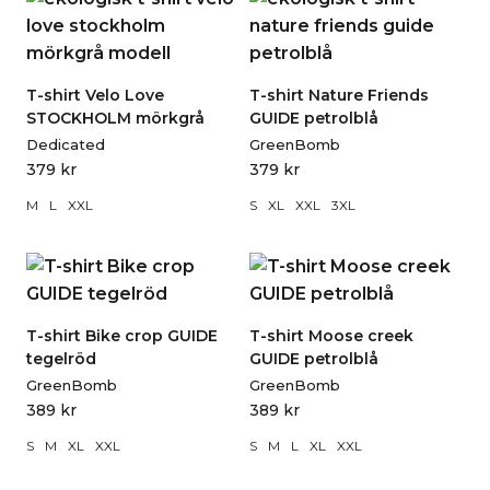
T-shirt Velo Love
T-shirt Nature Friends
STOCKHOLM mörkgrå
GUIDE petrolblå
Dedicated
GreenBomb
379
kr
379
kr
M
L
XXL
S
XL
XXL
3XL
T-shirt Bike crop GUIDE
T-shirt Moose creek
tegelröd
GUIDE petrolblå
GreenBomb
GreenBomb
389
kr
389
kr
S
M
XL
XXL
S
M
L
XL
XXL