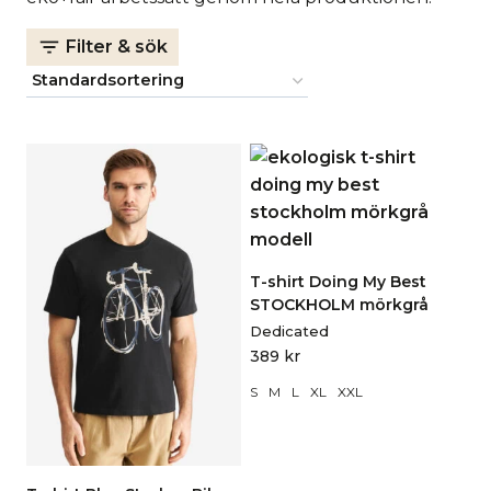
Filter & sök
T-shirt Doing My Best
STOCKHOLM mörkgrå
Dedicated
389
kr
S
M
L
XL
XXL