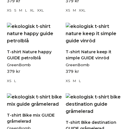
379
kr
379
kr
XS
S
M
L
XL
XXL
XS
M
XXL
T-shirt Nature happy
T-shirt Nature keep it
GUIDE petrolblå
simple GUIDE vinröd
GreenBomb
GreenBomb
379
kr
379
kr
XS
L
XS
M
L
T-shirt Bike mix GUIDE
gråmelerad
T-shirt Bike destination
GreenBomb
GUIDE gråmelerad