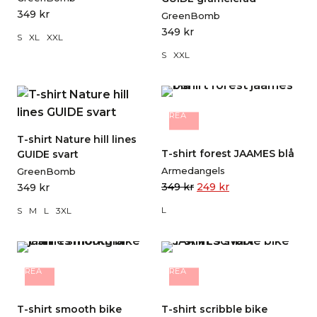
349
kr
GreenBomb
349
kr
S
XL
XXL
S
XXL
REA
T-shirt Nature hill lines
T-shirt forest JAAMES blå
GUIDE svart
Armedangels
GreenBomb
349
kr
249
kr
349
kr
L
S
M
L
3XL
REA
REA
T-shirt smooth bike
T-shirt scribble bike