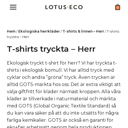
Skip
0
to
content
Hem
/
Ekologiska herrkläder
/
T-shirts & linnen – Herr
/
T-shirts
tryckta – Herr
T-shirts tryckta – Herr
Ekologisk tryckt t-shirt för herr? Vi har tryckta t-
shirts i ekologisk bomull. Vi har alltid tryck med
cyklar och andra ”gröna” tryck. Även trycken är
alltid GOTS-märkta hos oss. Det är extra viktigt att
välja giftfritt för kläder närmast kroppen. Alla våra
kläder är tillverkade i naturmaterial och märkta
med GOTS (Global Organic Textile Standard) så
du kan vara säker på att du inte utsätts för några
farliga kemikalier. GOTS är också en garanti för
eko+fair arbetssätt genom hela produktionen.