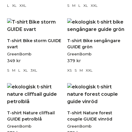
L
XL
XXL
S
M
L
XL
XXL
T-shirt Bike storm GUIDE
T-shirt Bike sengångare
svart
GUIDE grön
GreenBomb
GreenBomb
349
kr
379
kr
S
M
L
XL
3XL
XS
S
M
XXL
T-shirt Nature cliffsail
T-shirt Nature forest
GUIDE petrolblå
couple GUIDE vinröd
GreenBomb
GreenBomb