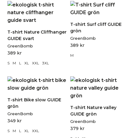
T-shirt Surf cliff GUIDE
grön
T-shirt Nature Cliffhanger
GUIDE svart
GreenBomb
389
kr
GreenBomb
389
kr
M
S
M
L
XL
XXL
3XL
T-shirt Bike slow GUIDE
grön
T-shirt Nature valley
GreenBomb
GUIDE grön
349
kr
GreenBomb
379
kr
S
M
L
XL
XXL