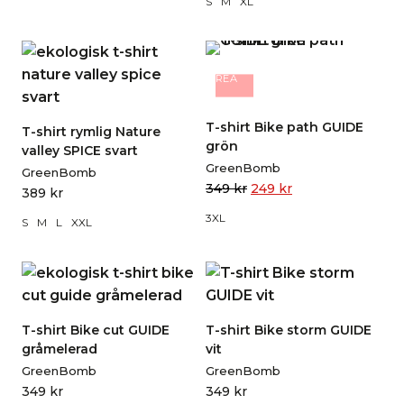
S
M
XL
REA
T-shirt Bike path GUIDE
T-shirt rymlig Nature
grön
valley SPICE svart
GreenBomb
GreenBomb
349
kr
249
kr
389
kr
3XL
S
M
L
XXL
T-shirt Bike cut GUIDE
T-shirt Bike storm GUIDE
gråmelerad
vit
GreenBomb
GreenBomb
349
kr
349
kr