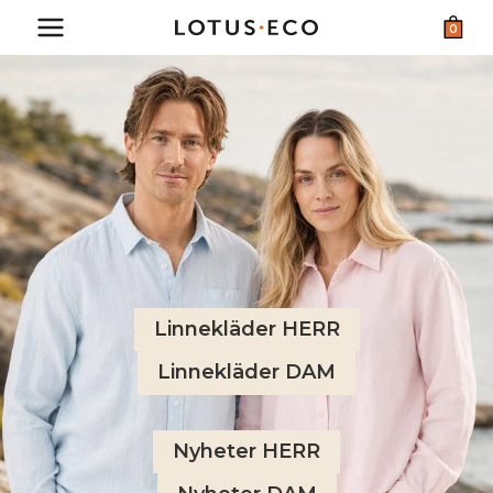
Skip
0
to
content
Linnekläder HERR
Linnekläder DAM
Nyheter HERR