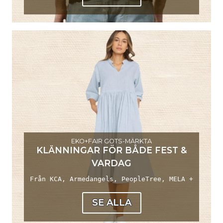
EKO+FAIR GOTS-MÄRKTA
KLÄNNINGAR FÖR BÅDE FEST &
VARDAG
Från KCA, Armedangels, PeopleTree, MELA +
SE ALLA