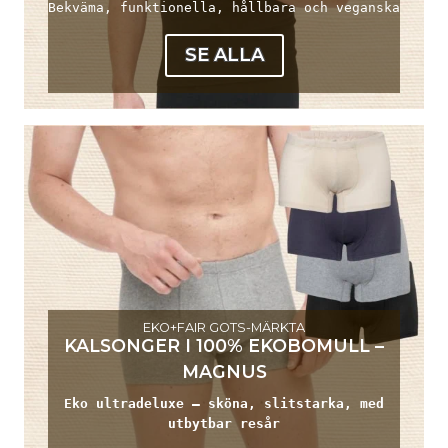
Bekväma, funktionella, hållbara och veganska
SE ALLA
EKO+FAIR GOTS-MÄRKTA
KALSONGER I 100% EKOBOMULL –
MAGNUS
Eko ultradeluxe – sköna, slitstarka, med
utbytbar resår