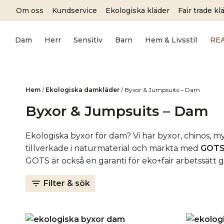
Skip
Om oss
Kundservice
Ekologiska kläder
Fair trade kl
to
content
Dam
Herr
Sensitiv
Barn
Hem & Livsstil
RE
Hem
/
Ekologiska damkläder
/
Byxor & Jumpsuits – Dam
Byxor & Jumpsuits – Dam
Ekologiska byxor för dam? Vi har byxor, chinos, my
tillverkade i naturmaterial och märkta med
GOT
GOTS är också en garanti för eko+fair arbetssätt
Filter & sök