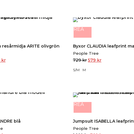
REA
 resårmidja ARITE olivgrön
Byxor CLAUDIA leafprint ma
People Tree
9
kr
729
kr
579
kr
S/M
M
REA
ANDRE blå
Jumpsuit ISABELLA leafprin
ee
People Tree