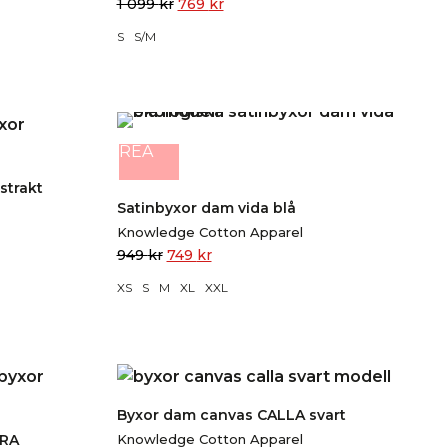
1 099
kr
769
kr
S
S/M
REA
strakt
Satinbyxor dam vida blå
Knowledge Cotton Apparel
949
kr
749
kr
XS
S
M
XL
XXL
Byxor dam canvas CALLA svart
ARA
Knowledge Cotton Apparel