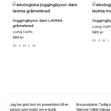
Joggingbyxor dam LAVINIA
Joggingby
gråmelerad
Living Craft
Living Crafts
589
kr
589
kr
XS
S
M
L
XS
S
M
L
XL