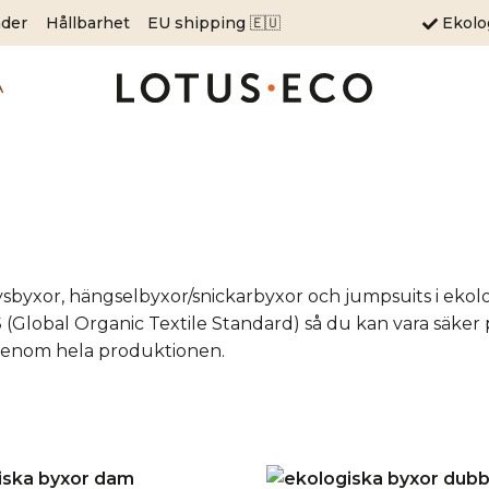
äder
Hållbarhet
EU shipping 🇪🇺
Ekol
A
sbyxor, hängselbyxor/snickarbyxor och jumpsuits i ekolog
S
(Global Organic Textile Standard) så du kan vara säker på
 genom hela produktionen.