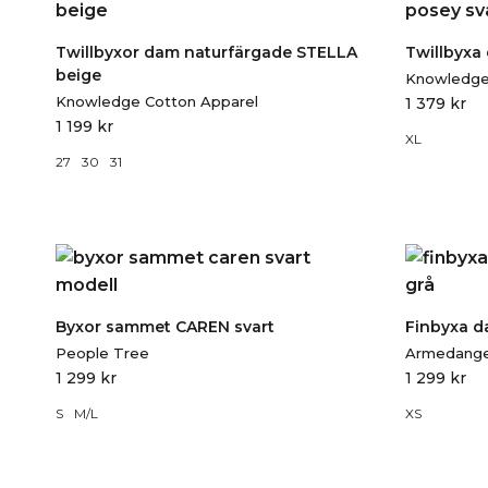
Twillbyxor dam naturfärgade STELLA
Twillbyxa
beige
Knowledge
Knowledge Cotton Apparel
1 379
kr
1 199
kr
XL
27
30
31
Byxor sammet CAREN svart
Finbyxa d
People Tree
Armedange
1 299
kr
1 299
kr
S
M/L
XS