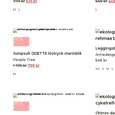
779
kr
619
kr
649
kr
44
M
L
L
REA
Leggings
Jumpsuit ODETTE lövtryck marinblå
Armedange
People Tree
549
kr
1 199
kr
799
kr
XS
S
M
L
M
REA
Chinos da