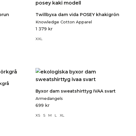
brun
Twillbyxa dam vida POSEY khakigrön
Knowledge Cotton Apparel
1 379
kr
XXL
kgrå
Byxor dam sweatshirttyg IVAA svart
Armedangels
699
kr
XS
S
M
L
XL