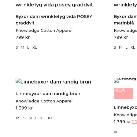
Byxor dam wrinkletyg vida POSEY
Byxor dam
gräddvit
marinblå
Knowledge Cotton Apparel
Knowledge
799
kr
799
kr
S
M
L
XL
S
M
L
XL
REA
Linnebyxor dam randig brun
Knowledge Cotton Apparel
Linnebyxo
1 399
kr
Knowledge
XS
S
M
L
XL
XXL
1 399
kr
1 
XL