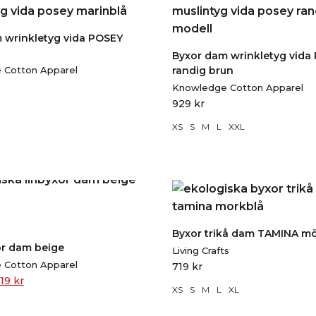
 wrinkletyg vida POSEY
Byxor dam wrinkletyg vida
 Cotton Apparel
randig brun
Knowledge Cotton Apparel
929
kr
XS
S
M
L
XXL
Byxor trikå dam TAMINA m
r dam beige
Living Crafts
 Cotton Apparel
719
kr
119
kr
XS
S
M
L
XL