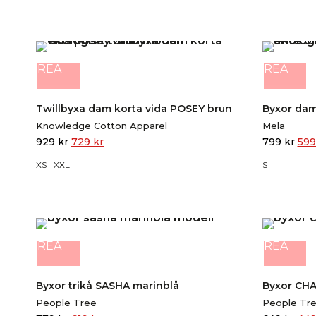
REA
REA
Twillbyxa dam korta vida POSEY brun
Byxor dam
Knowledge Cotton Apparel
Mela
929
kr
729
kr
799
kr
59
XS
XXL
S
REA
REA
Byxor trikå SASHA marinblå
Byxor CH
People Tree
People Tr