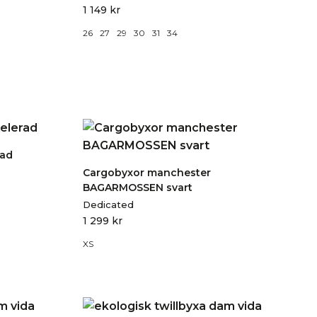
1 149
kr
26
27
29
30
31
34
rad
Cargobyxor manchester
BAGARMOSSEN svart
Dedicated
1 299
kr
XS