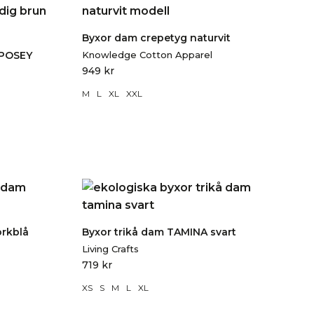
Byxor dam crepetyg naturvit
 POSEY
Knowledge Cotton Apparel
949
kr
M
L
XL
XXL
örkblå
Byxor trikå dam TAMINA svart
Living Crafts
719
kr
XS
S
M
L
XL