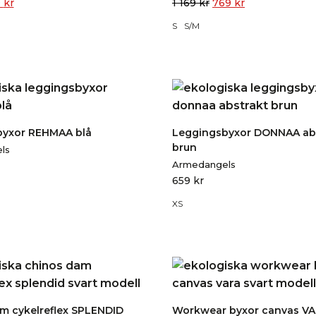
9
kr
1 169
kr
769
kr
S
S/M
byxor REHMAA blå
Leggingsbyxor DONNAA ab
brun
ls
Armedangels
659
kr
XS
m cykelreflex SPLENDID
Workwear byxor canvas V