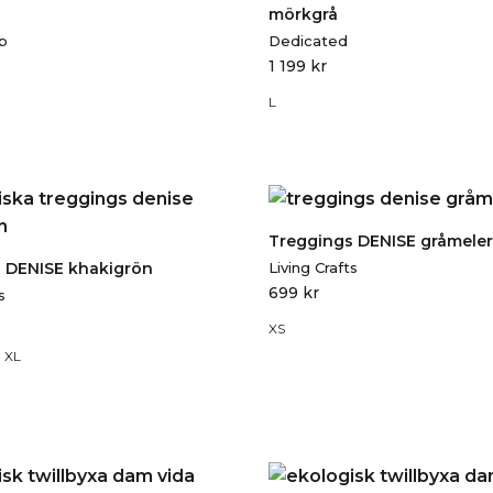
mörkgrå
b
Dedicated
1 199
kr
L
Treggings DENISE gråmele
 DENISE khakigrön
Living Crafts
699
kr
s
XS
XL