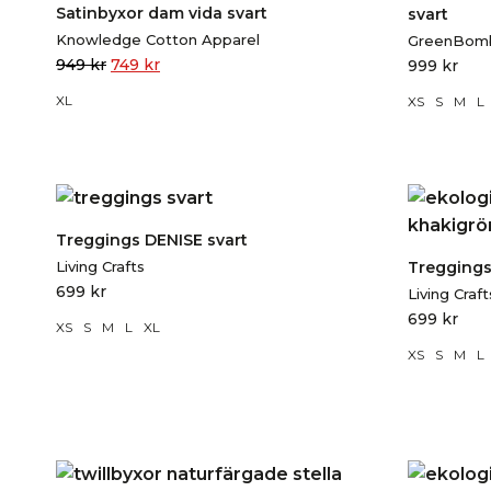
Satinbyxor dam vida svart
svart
Knowledge Cotton Apparel
GreenBom
949
kr
749
kr
999
kr
XL
XS
S
M
L
Treggings DENISE svart
Living Crafts
Treggings
699
kr
Living Craft
699
kr
XS
S
M
L
XL
XS
S
M
L