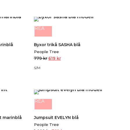
REA
rinblå
Byxor trikå SASHA blå
People Tree
779
kr
619
kr
S/M
REA
t marinblå
Jumpsuit EVELYN blå
People Tree