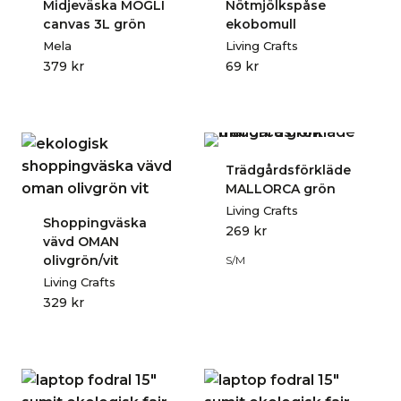
Midjeväska MOGLI
Nötmjölkspåse
canvas 3L grön
ekobomull
Mela
Living Crafts
379
kr
69
kr
Trädgårdsförkläde
MALLORCA grön
Living Crafts
Shoppingväska
269
kr
vävd OMAN
olivgrön/vit
S/M
Living Crafts
329
kr