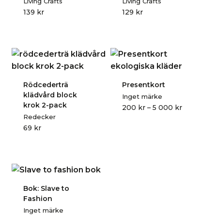
Living Crafts
Living Crafts
139
kr
129
kr
Rödcederträ
Presentkort
klädvård block
Inget märke
krok 2-pack
P
200
kr
–
5 000
kr
Redecker
r
69
kr
i
s
i
n
t
e
Bok: Slave to
r
Fashion
v
Inget märke
a