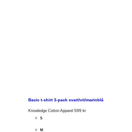
Basic t-shirt 3-pack svart/vit/marinblå
599
kr
Knowledge Cotton Apparel
S
M