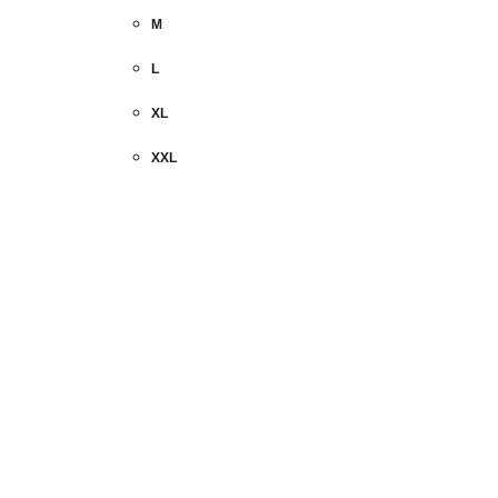
M
L
XL
XXL