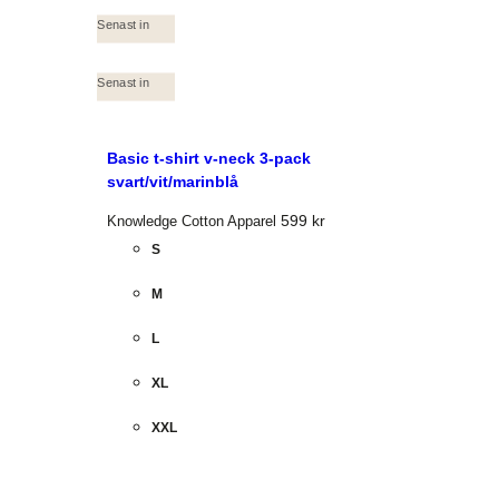
Senast in
Senast in
Basic t-shirt v-neck 3-pack
svart/vit/marinblå
599
kr
Knowledge Cotton Apparel
S
M
L
XL
XXL