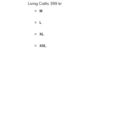
399
kr
Living Crafts
M
L
XL
XXL