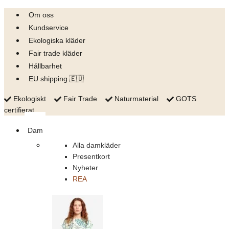
Skip
Om oss
to
Kundservice
content
Ekologiska kläder
Fair trade kläder
Hållbarhet
EU shipping 🇪🇺
Ekologiskt
Fair Trade
Naturmaterial
GOTS
certifierat
Dam
Alla damkläder
Presentkort
Nyheter
REA