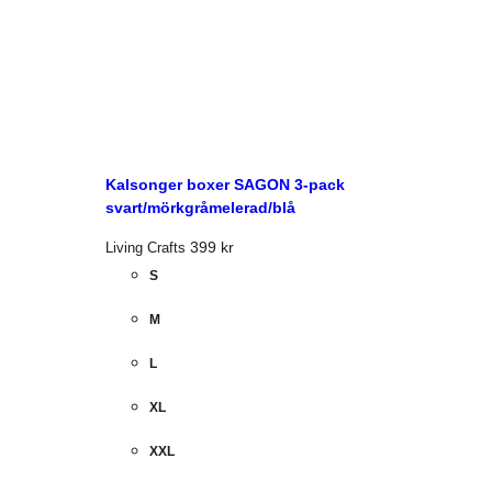
Kalsonger boxer SAGON 3-pack
svart/mörkgråmelerad/blå
399
kr
Living Crafts
S
M
L
XL
XXL