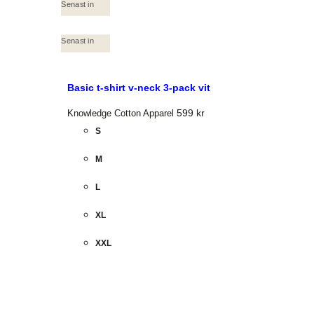
Senast in
Senast in
Basic t-shirt v-neck 3-pack vit
599
kr
Knowledge Cotton Apparel
S
M
L
XL
XXL