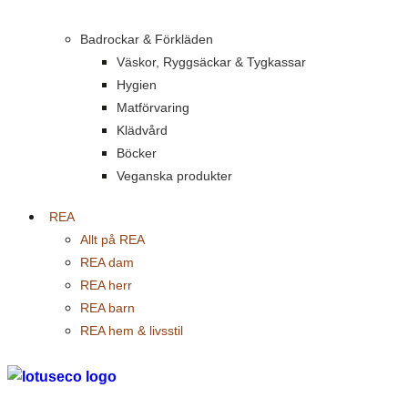
Badrockar & Förkläden
Väskor, Ryggsäckar & Tygkassar
Hygien
Matförvaring
Klädvård
Böcker
Veganska produkter
REA
Allt på REA
REA dam
REA herr
REA barn
REA hem & livsstil