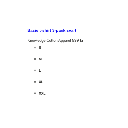
Basic t-shirt 3-pack svart
599
kr
Knowledge Cotton Apparel
S
M
L
XL
XXL