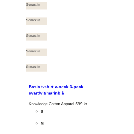
Senast in
Senast in
Senast in
Senast in
Senast in
Basic t-shirt v-neck 3-pack
svart/vit/marinblå
599
kr
Knowledge Cotton Apparel
S
M