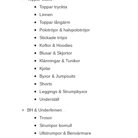
Toppar tryckta
Linnen
Toppar långärm
Polotröjor & halvpolotröjor
Stickade tröjor
Koftor & Hoodies
Blusar & Skjortor
Klänningar & Tunikor
Kjolar
Byxor & Jumpsuits
Shorts
Leggings & Strumpbyxor
Underställ
BH & Underlinnen
Trosor
Strumpor bomull
Ullstrumpor & Benvärmare