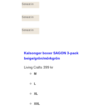
Senast in
Senast in
Senast in
Kalsonger boxer SAGON 3-pack
beige/grön/mörkgrön
399
kr
Living Crafts
M
L
XL
XXL