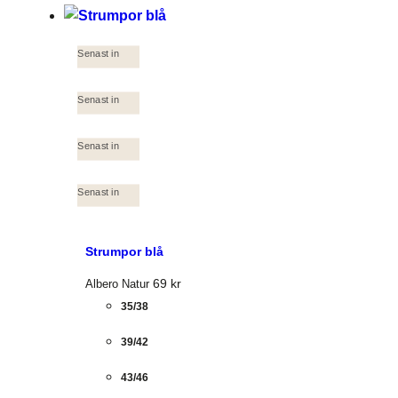
Senast in
Senast in
Senast in
Senast in
Strumpor blå
69
kr
Albero Natur
35/38
39/42
43/46