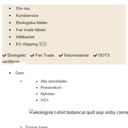
Skip
Om oss
to
Kundservice
content
Ekologiska kläder
Fair trade kläder
Hållbarhet
EU shipping 🇪🇺
Ekologiskt
Fair Trade
Naturmaterial
GOTS
certifierat
Dam
Alla damkläder
Presentkort
Nyheter
REA
Toppar basic