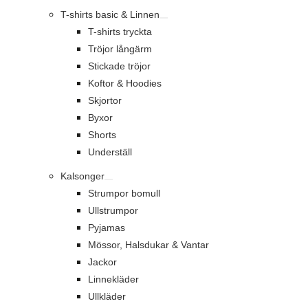
T-shirts basic & Linnen
T-shirts tryckta
Tröjor långärm
Stickade tröjor
Koftor & Hoodies
Skjortor
Byxor
Shorts
Underställ
Kalsonger
Strumpor bomull
Ullstrumpor
Pyjamas
Mössor, Halsdukar & Vantar
Jackor
Linnekläder
Ullkläder