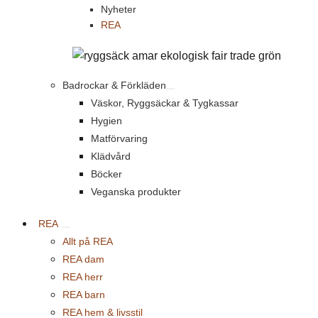
Nyheter
REA
Badrockar & Förkläden
Väskor, Ryggsäckar & Tygkassar
Hygien
Matförvaring
Klädvård
Böcker
Veganska produkter
REA
Allt på REA
REA dam
REA herr
REA barn
REA hem & livsstil