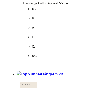
559
kr
Knowledge Cotton Apparel
XS
S
M
L
XL
XXL
Senast in