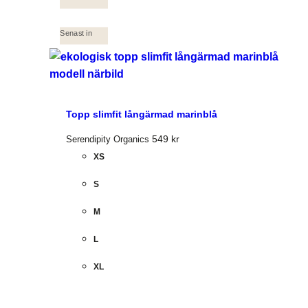
Senast in
Topp slimfit långärmad marinblå
549
kr
Serendipity Organics
XS
S
M
L
XL