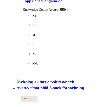
Topp ribbad långärm vit
559
kr
Knowledge Cotton Apparel
XS
S
M
L
XL
XXL
Senast in