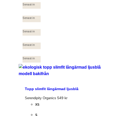
Senast in
Senast in
Senast in
Senast in
Senast in
Topp slimfit långärmad ljusblå
549
kr
Serendipity Organics
XS
S