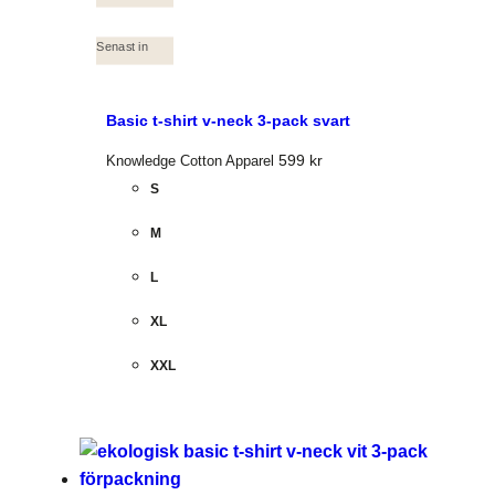
Senast in
Basic t-shirt v-neck 3-pack svart
599
kr
Knowledge Cotton Apparel
S
M
L
XL
XXL