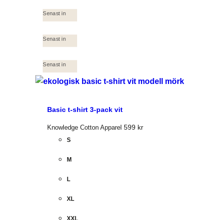
Senast in
Senast in
Senast in
Basic t-shirt 3-pack vit
599
kr
Knowledge Cotton Apparel
S
M
L
XL
XXL