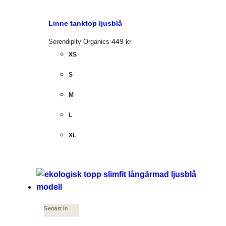
Linne tanktop ljusblå
449
kr
Serendipity Organics
XS
S
M
L
XL
Senast in