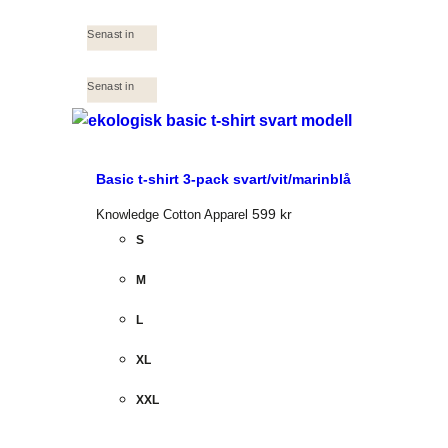
Senast in
Senast in
Basic t-shirt 3-pack svart/vit/marinblå
599
kr
Knowledge Cotton Apparel
S
M
L
XL
XXL