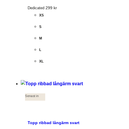
299
kr
Dedicated
XS
S
M
L
XL
Senast in
Topp ribbad långärm svart