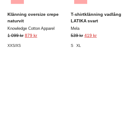
Klänning oversize crepe
T-shirtklänning vadlång
naturvit
LATIKA svart
Knowledge Cotton Apparel
Mela
1 099
kr
879
kr
539
kr
419
kr
XXS/XS
S
XL