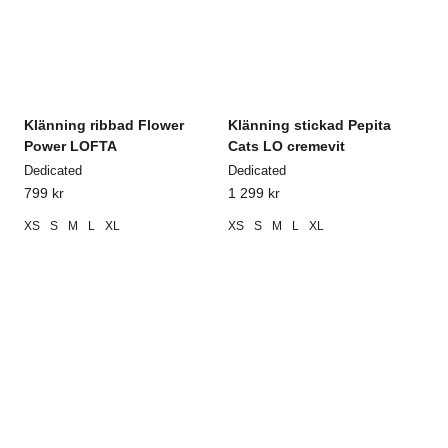
Klänning ribbad Flower
Klänning stickad Pepita
Power LOFTA
Cats LO cremevit
Dedicated
Dedicated
799
kr
1 299
kr
XS
S
M
L
XL
XS
S
M
L
XL