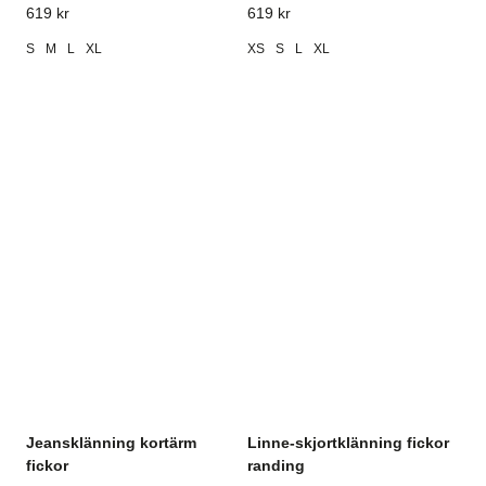
619
kr
619
kr
S
M
L
XL
XS
S
L
XL
Jeansklänning kortärm
Linne-skjortklänning fickor
fickor
randing