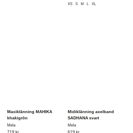
XS
S
M
L
XL
Maxiklänning MAHIKA
Midiklänning axelband
khakigrön
SADHANA svart
Mela
Mela
719
kr
619
kr