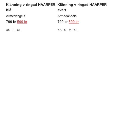
Klänning v-ringad HAARPER
Klänning v-ringad HAARPER
blå
svart
Armedangels
Armedangels
799
kr
599
kr
799
kr
599
kr
XS
L
XL
XS
S
M
XL