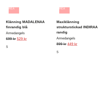
REA
REA
Klänning MADALENAA
Maxiklänning
finrandig blå
strukturstickad INDIRAA
randig
Armedangels
Armedangels
699
kr
529
kr
899
kr
449
kr
S
S