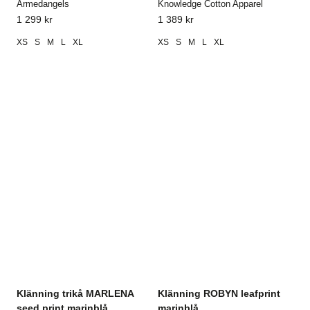
Armedangels
Knowledge Cotton Apparel
1 299
kr
1 389
kr
XS
S
M
L
XL
XS
S
M
L
XL
Klänning trikå MARLENA
Klänning ROBYN leafprint
seed print marinblå
marinblå