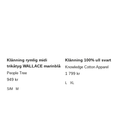
Klänning rymlig midi
Klänning 100% ull svart
trikåtyg WALLACE marinblå
Knowledge Cotton Apparel
People Tree
1 799
kr
949
kr
L
XL
S/M
M