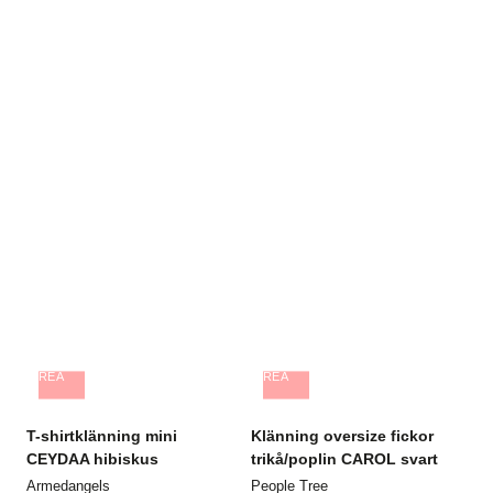
REA
REA
T-shirtklänning mini
Klänning oversize fickor
CEYDAA hibiskus
trikå/poplin CAROL svart
Armedangels
People Tree