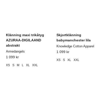
Klänning maxi trikåtyg
Skjortklänning
AZURAA-DIGILAAND
babymanchester lila
abstrakt
Knowledge Cotton Apparel
Armedangels
1 099
kr
1 099
kr
XS
S
XL
XXL
XS
S
M
L
XL
XXL