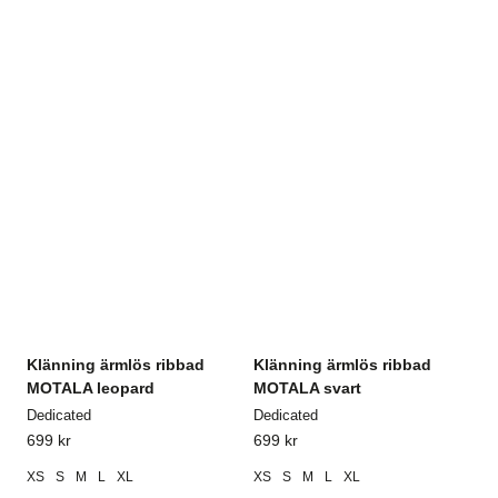
Klänning ärmlös ribbad
Klänning ärmlös ribbad
MOTALA leopard
MOTALA svart
Dedicated
Dedicated
699
kr
699
kr
XS
S
M
L
XL
XS
S
M
L
XL