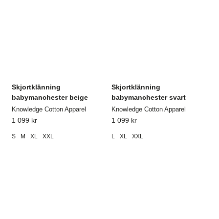
Skjortklänning
Skjortklänning
babymanchester beige
babymanchester svart
Knowledge Cotton Apparel
Knowledge Cotton Apparel
1 099
kr
1 099
kr
S
M
XL
XXL
L
XL
XXL