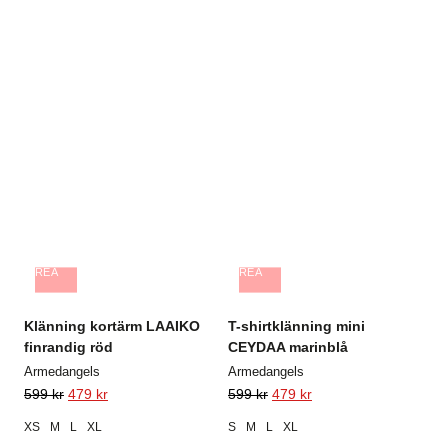
REA
REA
Klänning kortärm LAAIKO
T-shirtklänning mini
finrandig röd
CEYDAA marinblå
Armedangels
Armedangels
599
kr
479
kr
599
kr
479
kr
XS
M
L
XL
S
M
L
XL