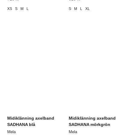
XS
S
M
L
S
M
L
XL
Midiklänning axelband
Midiklänning axelband
SADHANA blå
SADHANA mörkgrön
Mela
Mela