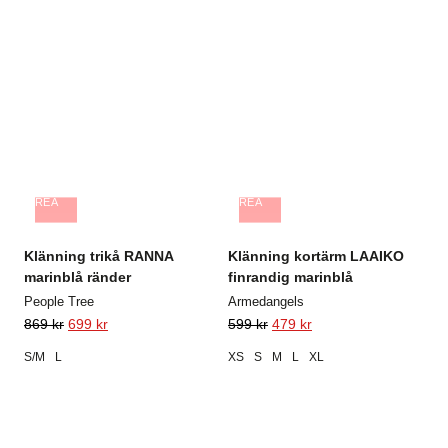
REA
REA
Klänning trikå RANNA
Klänning kortärm LAAIKO
marinblå ränder
finrandig marinblå
People Tree
Armedangels
869
kr
699
kr
599
kr
479
kr
S/M
L
XS
S
M
L
XL