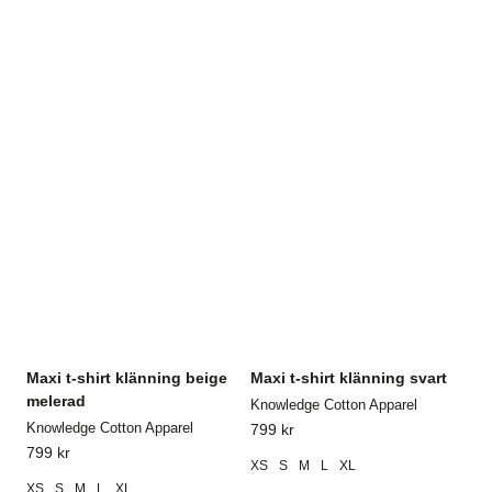
Maxi t-shirt klänning beige
Maxi t-shirt klänning svart
melerad
Knowledge Cotton Apparel
Knowledge Cotton Apparel
799
kr
799
kr
XS
S
M
L
XL
XS
S
M
L
XL