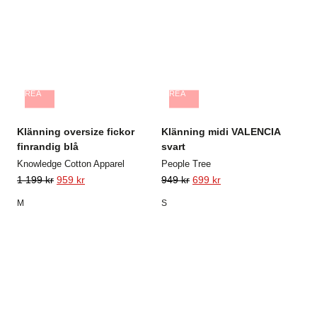
REA
REA
Klänning oversize fickor
Klänning midi VALENCIA
finrandig blå
svart
Knowledge Cotton Apparel
People Tree
1 199
kr
959
kr
949
kr
699
kr
M
S