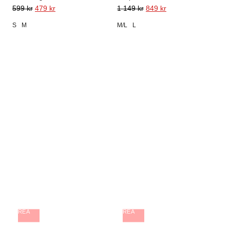
599
kr
479
kr
1 149
kr
849
kr
S
M
M/L
L
REA
REA