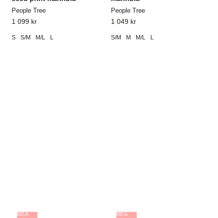
People Tree
People Tree
1 099
kr
1 049
kr
S
S/M
M/L
L
S/M
M
M/L
L
REA
REA