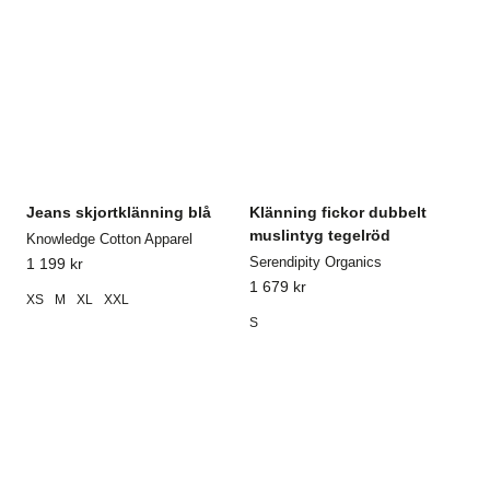
Jeans skjortklänning blå
Klänning fickor dubbelt
muslintyg tegelröd
Knowledge Cotton Apparel
Serendipity Organics
1 199
kr
1 679
kr
XS
M
XL
XXL
S