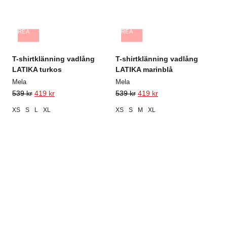
REA
REA
T-shirtklänning vadlång
T-shirtklänning vadlång
LATIKA turkos
LATIKA marinblå
Mela
Mela
539
kr
419
kr
539
kr
419
kr
XS
S
L
XL
XS
S
M
XL