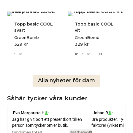
Topp basic COOL
Topp basic COOL
svart
vit
GreenBomb
GreenBomb
329
kr
329
kr
S
M
L
XS
S
M
L
XL
Alla nyheter för dam
Såhär tycker våra kunder