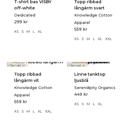
T-shirt bas VISBY
Topp ribbad
off-white
långärm svart
Dedicated
Knowledge Cotton
299
kr
Apparel
559
kr
XS
S
M
L
XL
XS
S
M
L
XL
XXL
Senast in
Senast in
Topp ribbad
Linne tanktop
långärm vit
ljusblå
Knowledge Cotton
Serendipity Organics
449
kr
Apparel
559
kr
XS
S
M
L
XL
XS
S
M
L
XL
XXL