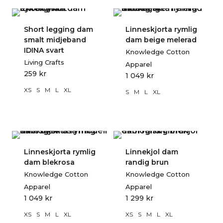
Short legging dam
Linneskjorta rymlig
smalt midjeband
dam beige melerad
IDINA svart
Knowledge Cotton
Living Crafts
Apparel
259
kr
1 049
kr
XS
S
M
L
XL
S
M
L
XL
Linneskjorta rymlig
Linnekjol dam
dam blekrosa
randig brun
Knowledge Cotton
Knowledge Cotton
Apparel
Apparel
1 049
kr
1 299
kr
XS
S
M
L
XL
XS
S
M
L
XL