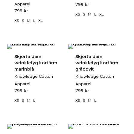
Apparel
799
kr
799
kr
XS
S
M
L
XL
XS
S
M
L
XL
Skjorta dam
Skjorta dam
wrinkletyg kortärm
wrinkletyg kortärm
marinblå
gräddvit
Knowledge Cotton
Knowledge Cotton
Apparel
Apparel
799
kr
799
kr
XS
S
M
L
XS
S
M
L