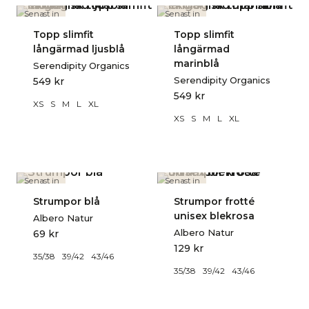
Senast in
Senast in
Topp slimfit
Topp slimfit
långärmad ljusblå
långärmad
marinblå
Serendipity Organics
Serendipity Organics
549
kr
549
kr
XS
S
M
L
XL
XS
S
M
L
XL
Senast in
Senast in
Strumpor blå
Strumpor frotté
unisex blekrosa
Albero Natur
Albero Natur
69
kr
129
kr
35/38
39/42
43/46
35/38
39/42
43/46