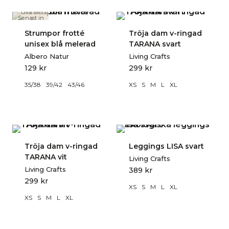
Senast in
Strumpor frotté
Tröja dam v-ringad
unisex blå melerad
TARANA svart
Albero Natur
Living Crafts
129
kr
299
kr
35/38
39/42
43/46
XS
S
M
L
XL
Tröja dam v-ringad
Leggings LISA svart
TARANA vit
Living Crafts
Living Crafts
389
kr
299
kr
XS
S
M
L
XL
XS
S
M
L
XL