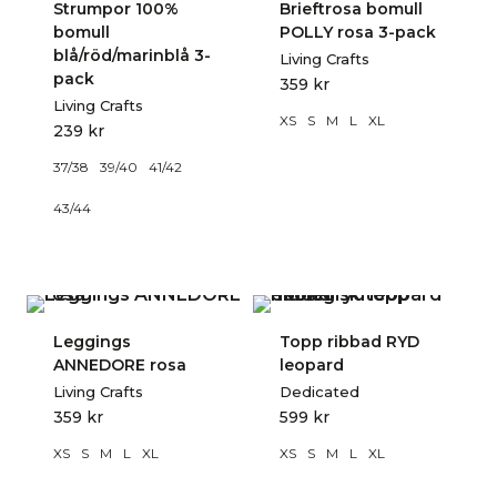
Strumpor 100%
Brieftrosa bomull
bomull
POLLY rosa 3-pack
blå/röd/marinblå 3-
Living Crafts
pack
359
kr
Living Crafts
XS
S
M
L
XL
239
kr
37/38
39/40
41/42
43/44
Leggings
Topp ribbad RYD
ANNEDORE rosa
leopard
Living Crafts
Dedicated
359
kr
599
kr
XS
S
M
L
XL
XS
S
M
L
XL