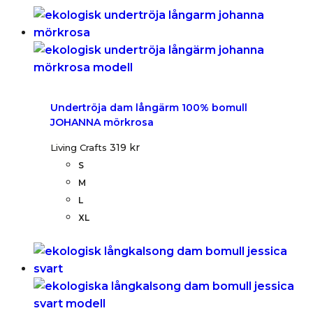
Undertröja dam långärm 100% bomull
JOHANNA mörkrosa
319
kr
Living Crafts
S
M
L
XL