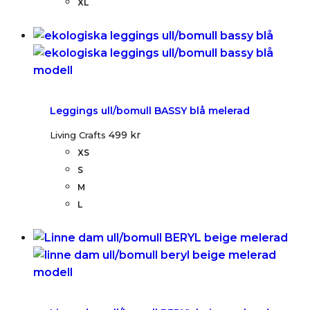
XL
Leggings ull/bomull BASSY blå melerad
499
kr
Living Crafts
XS
S
M
L