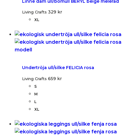
Linne dam ull/bomull BERYL beige melerad
329
kr
Living Crafts
XL
Undertröja ull/silke FELICIA rosa
659
kr
Living Crafts
S
M
L
XL