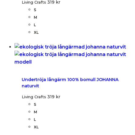
319
kr
Living Crafts
S
M
L
XL
Undertröja långärm 100% bomull JOHANNA
naturvit
319
kr
Living Crafts
S
M
L
XL