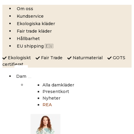
Skip
Om oss
to
Kundservice
content
Ekologiska kläder
Fair trade kläder
Hållbarhet
EU shipping 🇪🇺
Ekologiskt
Fair Trade
Naturmaterial
GOTS
certifierat
Dam
Alla damkläder
Presentkort
Nyheter
REA