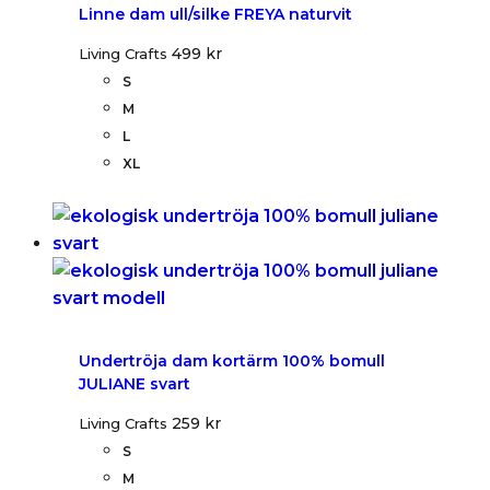
Linne dam ull/silke FREYA naturvit
499
kr
Living Crafts
S
M
L
XL
Undertröja dam kortärm 100% bomull
JULIANE svart
259
kr
Living Crafts
S
M