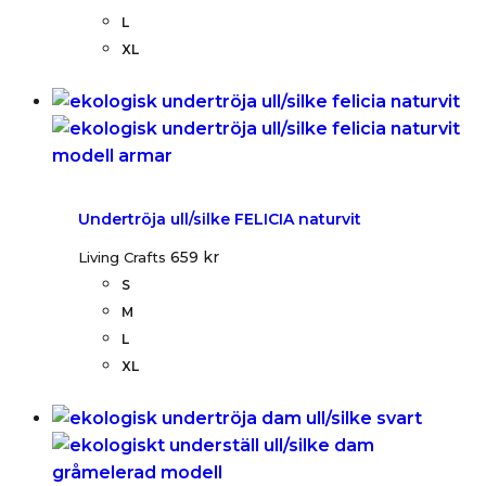
L
XL
Undertröja ull/silke FELICIA naturvit
659
kr
Living Crafts
S
M
L
XL