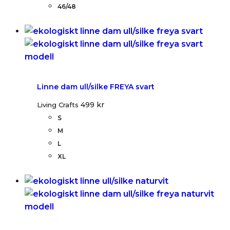
46/48
Linne dam ull/silke FREYA svart
499
kr
Living Crafts
S
M
L
XL