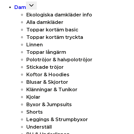
Toggle
Dam
child
Ekologiska damkläder info
menu
Alla damkläder
Toppar kortäm basic
Toppar kortäm tryckta
Linnen
Toppar långärm
Polotröjor & halvpolotröjor
Stickade tröjor
Koftor & Hoodies
Blusar & Skjortor
Klänningar & Tunikor
Kjolar
Byxor & Jumpsuits
Shorts
Leggings & Strumpbyxor
Underställ