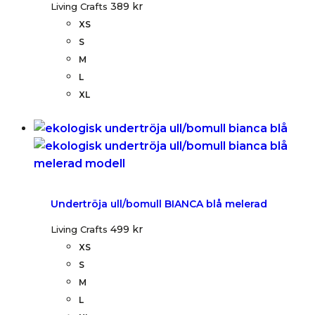
389
kr
Living Crafts
XS
S
M
L
XL
Undertröja ull/bomull BIANCA blå melerad
499
kr
Living Crafts
XS
S
M
L