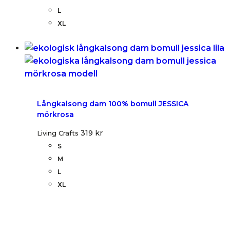
L
XL
Långkalsong dam 100% bomull JESSICA
mörkrosa
319
kr
Living Crafts
S
M
L
XL