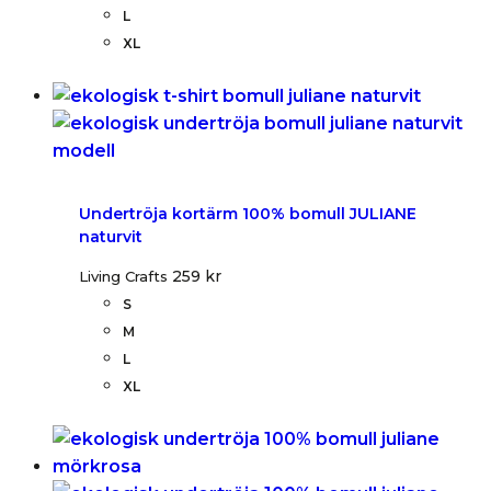
L
XL
Undertröja kortärm 100% bomull JULIANE
naturvit
259
kr
Living Crafts
S
M
L
XL