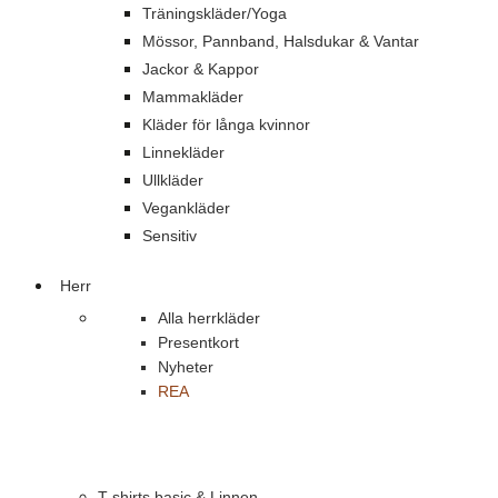
Träningskläder/Yoga
Mössor, Pannband, Halsdukar & Vantar
Jackor & Kappor
Mammakläder
Kläder för långa kvinnor
Linnekläder
Ullkläder
Vegankläder
Sensitiv
Herr
Alla herrkläder
Presentkort
Nyheter
REA
T-shirts basic & Linnen