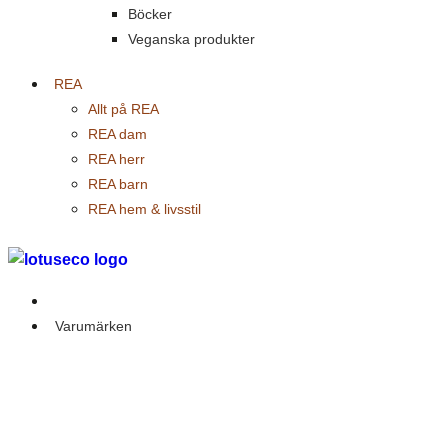
Böcker
Veganska produkter
REA
Allt på REA
REA dam
REA herr
REA barn
REA hem & livsstil
Outlet
Varumärken