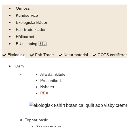
Skip
Om oss
to
Kundservice
content
Ekologiska kläder
Fair trade kläder
Hållbarhet
EU shipping 🇪🇺
Ekologiskt
Fair Trade
Naturmaterial
GOTS certifierat
Dam
Alla damkläder
Presentkort
Nyheter
REA
Toppar basic