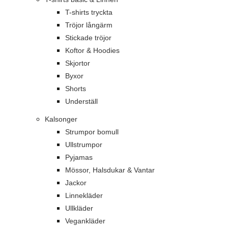
T-shirts tryckta
Tröjor långärm
Stickade tröjor
Koftor & Hoodies
Skjortor
Byxor
Shorts
Underställ
Kalsonger
Strumpor bomull
Ullstrumpor
Pyjamas
Mössor, Halsdukar & Vantar
Jackor
Linnekläder
Ullkläder
Vegankläder