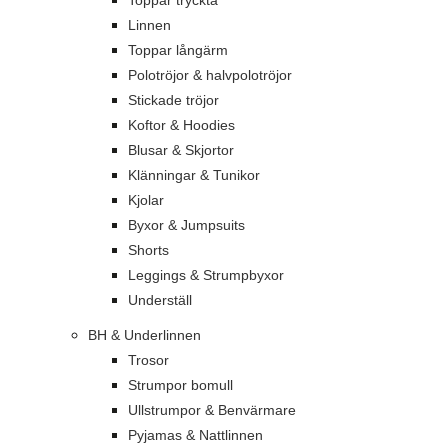
Toppar tryckta
Linnen
Toppar långärm
Polotröjor & halvpolotröjor
Stickade tröjor
Koftor & Hoodies
Blusar & Skjortor
Klänningar & Tunikor
Kjolar
Byxor & Jumpsuits
Shorts
Leggings & Strumpbyxor
Underställ
BH & Underlinnen
Trosor
Strumpor bomull
Ullstrumpor & Benvärmare
Pyjamas & Nattlinnen