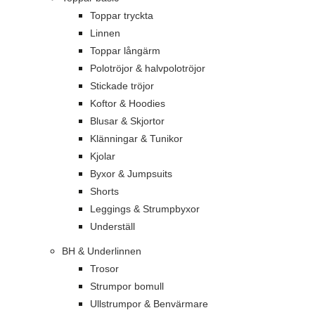
Toppar tryckta
Linnen
Toppar långärm
Polotröjor & halvpolotröjor
Stickade tröjor
Koftor & Hoodies
Blusar & Skjortor
Klänningar & Tunikor
Kjolar
Byxor & Jumpsuits
Shorts
Leggings & Strumpbyxor
Underställ
BH & Underlinnen
Trosor
Strumpor bomull
Ullstrumpor & Benvärmare