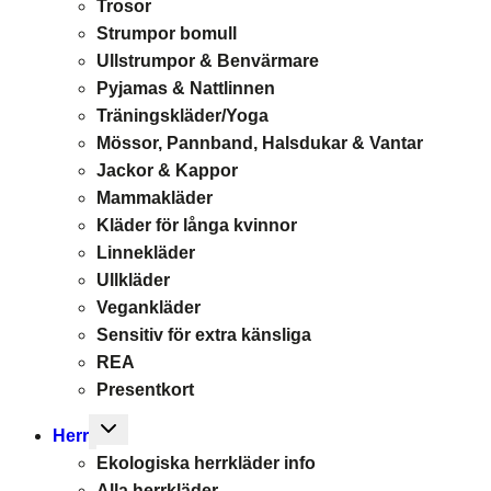
Trosor
Strumpor bomull
Ullstrumpor & Benvärmare
Pyjamas & Nattlinnen
Träningskläder/Yoga
Mössor, Pannband, Halsdukar & Vantar
Jackor & Kappor
Mammakläder
Kläder för långa kvinnor
Linnekläder
Ullkläder
Vegankläder
Sensitiv för extra känsliga
REA
Presentkort
Toggle
Herr
child
Ekologiska herrkläder info
menu
Alla herrkläder