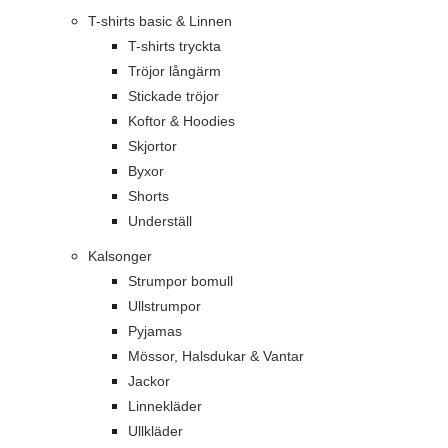
T-shirts basic & Linnen
T-shirts tryckta
Tröjor långärm
Stickade tröjor
Koftor & Hoodies
Skjortor
Byxor
Shorts
Underställ
Kalsonger
Strumpor bomull
Ullstrumpor
Pyjamas
Mössor, Halsdukar & Vantar
Jackor
Linnekläder
Ullkläder