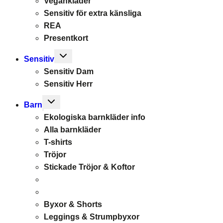
Vegankläder
Sensitiv för extra känsliga
REA
Presentkort
Toggle
Sensitiv
child
Sensitiv Dam
menu
Sensitiv Herr
Toggle
Barn
child
Ekologiska barnkläder info
menu
Alla barnkläder
T-shirts
Tröjor
Stickade Tröjor & Koftor
Byxor & Shorts
Leggings & Strumpbyxor