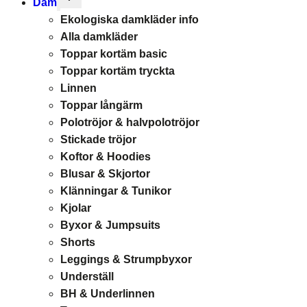
Dam
child
Ekologiska damkläder info
menu
Alla damkläder
Toppar kortäm basic
Toppar kortäm tryckta
Linnen
Toppar långärm
Polotröjor & halvpolotröjor
Stickade tröjor
Koftor & Hoodies
Blusar & Skjortor
Klänningar & Tunikor
Kjolar
Byxor & Jumpsuits
Shorts
Leggings & Strumpbyxor
Underställ
BH & Underlinnen