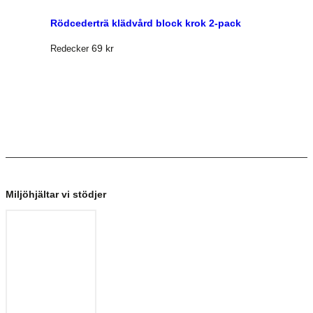
Rödcederträ klädvård block krok 2-pack
69
kr
Redecker
Miljöhjältar vi stödjer