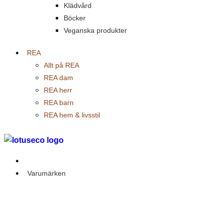
Klädvård
Böcker
Veganska produkter
REA
Allt på REA
REA dam
REA herr
REA barn
REA hem & livsstil
Outlet
Varumärken