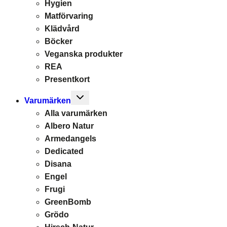
Hygien
Matförvaring
Klädvård
Böcker
Veganska produkter
REA
Presentkort
Toggle
Varumärken
child
Alla varumärken
menu
Albero Natur
Armedangels
Dedicated
Disana
Engel
Frugi
GreenBomb
Grödo