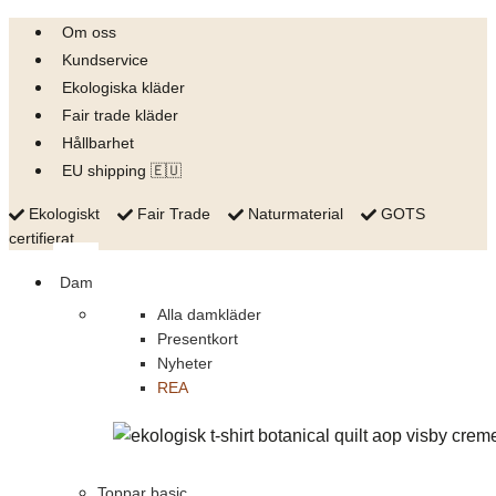
Skip
Om oss
to
Kundservice
content
Ekologiska kläder
Fair trade kläder
Hållbarhet
EU shipping 🇪🇺
Ekologiskt
Fair Trade
Naturmaterial
GOTS
certifierat
Dam
Alla damkläder
Presentkort
Nyheter
REA
Toppar basic