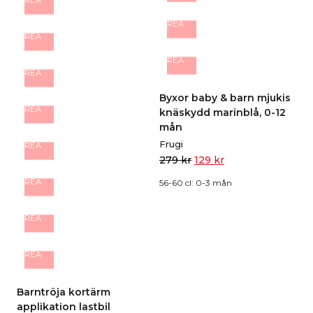
REA
REA
REA
REA
REA
Byxor baby & barn mjukis
REA
knäskydd marinblå, 0-12
mån
Frugi
REA
279
kr
129
kr
REA
56-60 cl: 0-3 mån
REA
REA
Barntröja kortärm
applikation lastbil