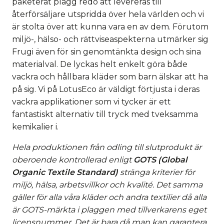
paketerat plagg redo att levereras till
återförsäljare utspridda över hela världen och vi
är stolta över att kunna vara en av dem. Förutom
miljö-, hälso- och rättviseaspekterna utmärker sig
Frugi även för sin genomtänkta design och sina
materialval. De lyckas helt enkelt göra både
vackra och hållbara kläder som barn älskar att ha
på sig. Vi på LotusEco är väldigt förtjusta i deras
vackra applikationer som vi tycker är ett
fantastiskt alternativ till tryck med tveksamma
kemikalier i.
Hela produktionen från odling till slutprodukt är
oberoende kontrollerad enligt
GOTS (Global
Organic Textile Standard)
stränga kriterier för
miljö, hälsa, arbetsvillkor och kvalité. Det samma
gäller för alla våra kläder och andra textilier då alla
är GOTS-märkta i plaggen med tillverkarens eget
licensnummer. Det är bara då man kan garantera