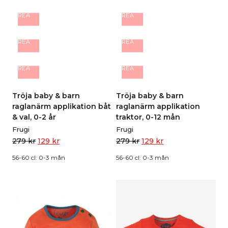
REA
REA
REA
REA
REA
REA
Tröja baby & barn
Tröja baby & barn
raglanärm applikation båt
raglanärm applikation
& val, 0-2 år
traktor, 0-12 mån
Frugi
Frugi
279
kr
129
kr
279
kr
129
kr
56-60 cl: 0-3 mån
56-60 cl: 0-3 mån