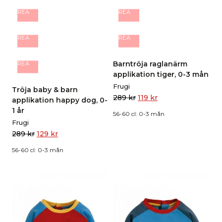
REA
REA
REA
REA
Barntröja raglanärm
REA
applikation tiger, 0-3 mån
Frugi
Tröja baby & barn
289
kr
119
kr
applikation happy dog, 0-
1 år
56-60 cl: 0-3 mån
Frugi
289
kr
129
kr
56-60 cl: 0-3 mån