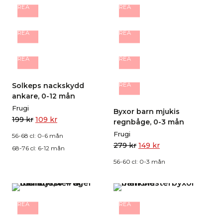
REA
REA
REA
REA
REA
REA
Solkeps nackskydd
REA
ankare, 0-12 mån
Frugi
Byxor barn mjukis
199
kr
109
kr
regnbåge, 0-3 mån
Frugi
56-68 cl: 0-6 mån
279
kr
149
kr
68-76 cl: 6-12 mån
56-60 cl: 0-3 mån
REA
REA