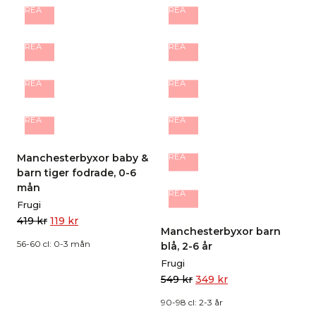
REA
REA
REA
REA
REA
REA
REA
REA
Manchesterbyxor baby &
REA
barn tiger fodrade, 0-6
mån
REA
Frugi
419
kr
119
kr
Manchesterbyxor barn
56-60 cl: 0-3 mån
blå, 2-6 år
Frugi
549
kr
349
kr
90-98 cl: 2-3 år