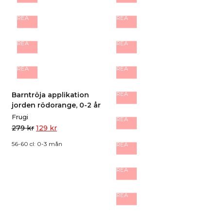
REA
REA
REA
REA
REA
REA
Barntröja applikation
REA
jorden rödorange, 0-2 år
Frugi
REA
279
kr
129
kr
56-60 cl: 0-3 mån
REA
REA
REA