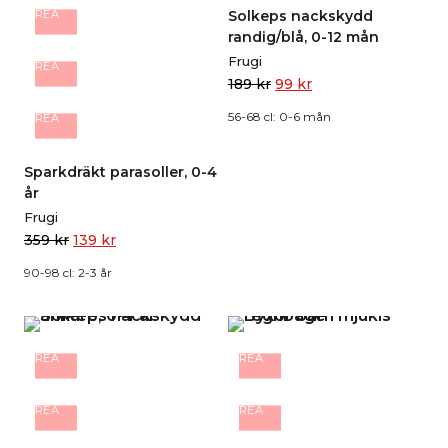
Solkeps nackskydd
REA
randig/blå, 0-12 mån
Frugi
REA
189
kr
99
kr
56-68 cl: 0-6 mån
REA
Sparkdräkt parasoller, 0-4
år
Frugi
359
kr
139
kr
90-98 cl: 2-3 år
REA
REA
REA
REA