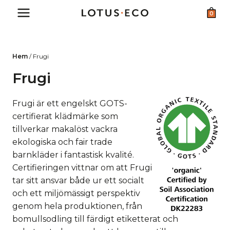
Skip
0
to
content
Hem
/
Frugi
Frugi
Frugi är ett engelskt GOTS-
certifierat klädmärke som
tillverkar makalöst vackra
ekologiska och fair trade
barnkläder i fantastisk kvalité.
Certifieringen vittnar om att Frugi
tar sitt ansvar både ur ett socialt
och ett miljömässigt perspektiv
genom hela produktionen, från
bomullsodling till färdigt etiketterat och