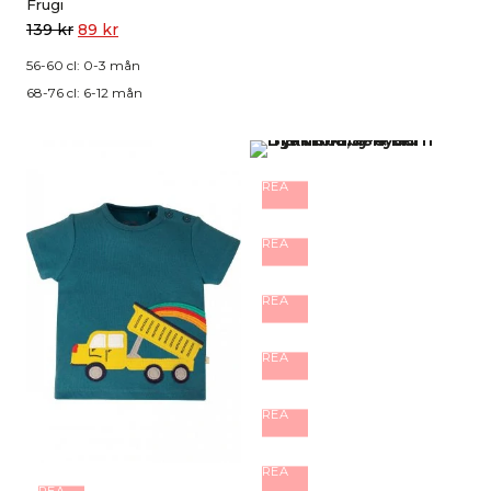
Frugi
139
kr
89
kr
56-60 cl: 0-3 mån
68-76 cl: 6-12 mån
REA
REA
REA
REA
REA
REA