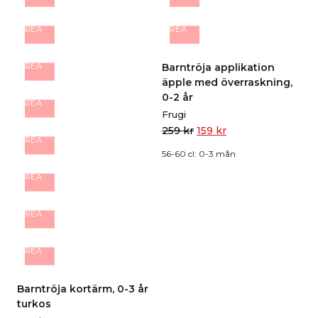
REA
REA
Barntröja applikation
REA
äpple med överraskning,
0-2 år
REA
Frugi
259
kr
159
kr
REA
56-60 cl: 0-3 mån
REA
REA
REA
Barntröja kortärm, 0-3 år
turkos