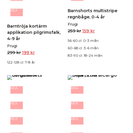
Barnshorts multistripe
REA
regnbåge, 0-4 år
Frugi
Barntröja kortärm
259
kr
159
kr
applikation pilgrimsfalk,
4-9 år
56-60 cl: 0-3 mån
Frugi
60-68 cl: 3-6 mån
299
kr
199
kr
83-90 cl: 18-24 mån
122-128 cl: 7-8 år
REA
REA
REA
REA
REA
REA