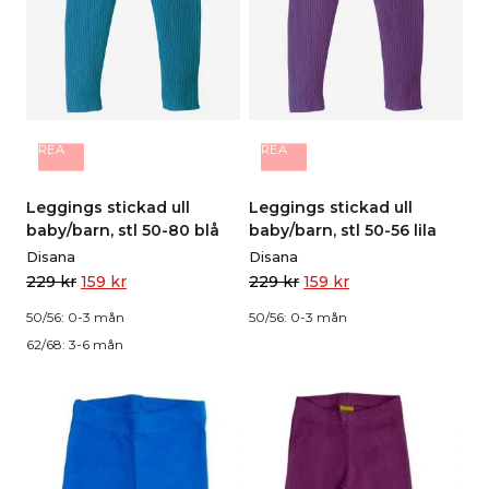
REA
REA
Leggings stickad ull
Leggings stickad ull
baby/barn, stl 50-80 blå
baby/barn, stl 50-56 lila
Disana
Disana
229
kr
159
kr
229
kr
159
kr
50/56: 0-3 mån
50/56: 0-3 mån
62/68: 3-6 mån