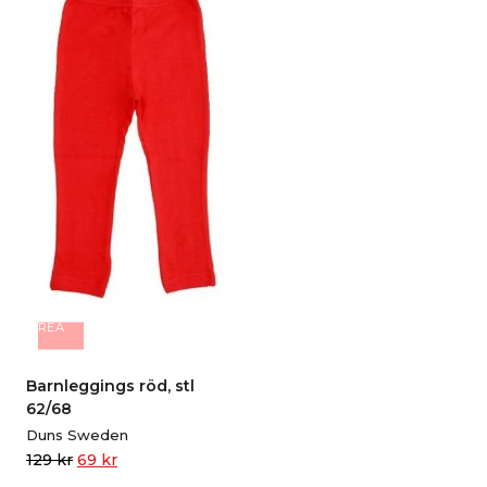
REA
Barnleggings röd, stl
62/68
Duns Sweden
129
kr
69
kr