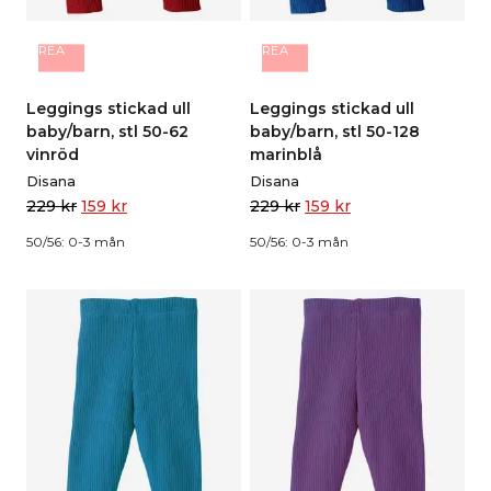
REA
REA
Leggings stickad ull
Leggings stickad ull
baby/barn, stl 50-62
baby/barn, stl 50-128
vinröd
marinblå
Disana
Disana
229
kr
159
kr
229
kr
159
kr
50/56: 0-3 mån
50/56: 0-3 mån