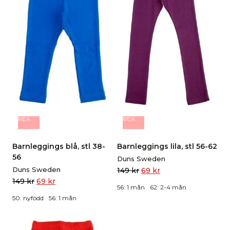
REA
REA
Barnleggings blå, stl 38-
Barnleggings lila, stl 56-62
56
Duns Sweden
Duns Sweden
149
kr
69
kr
149
kr
69
kr
56: 1 mån
62: 2-4 mån
50: nyfödd
56: 1 mån