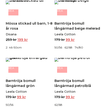
REA
REA
Mössa stickad ull barn, 1-8
Barntröja bomull
år rosa
långärmad beige melerad
Disana
Leela Cotton
259
kr
199
kr
179
kr
99
kr
2: 46-50cm
50/56
62/68
74/80
REA
REA
Barntröja bomull
Barntröja bomull
långärmad grön
långärmad petrolblå
Leela Cotton
Leela Cotton
179
kr
99
kr
179
kr
99
kr
50/56
62/68