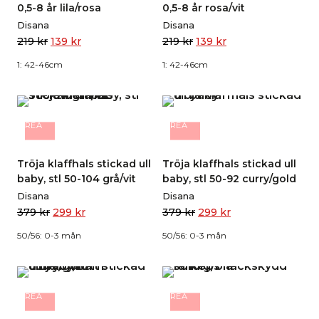
0,5-8 år lila/rosa
0,5-8 år rosa/vit
Disana
Disana
219
kr
139
kr
219
kr
139
kr
1: 42-46cm
1: 42-46cm
REA
REA
Tröja klaffhals stickad ull
Tröja klaffhals stickad ull
baby, stl 50-104 grå/vit
baby, stl 50-92 curry/gold
Disana
Disana
379
kr
299
kr
379
kr
299
kr
50/56: 0-3 mån
50/56: 0-3 mån
REA
REA