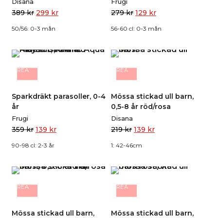
Disana
Frugi
389
kr
299
kr
279
kr
129
kr
50/56: 0-3 mån
56-60 cl: 0-3 mån
REA
REA
Sparkdräkt parasoller, 0-4
Mössa stickad ull barn,
år
0,5-8 år röd/rosa
Frugi
Disana
359
kr
139
kr
219
kr
139
kr
90-98 cl: 2-3 år
1: 42-46cm
REA
REA
Mössa stickad ull barn,
Mössa stickad ull barn,