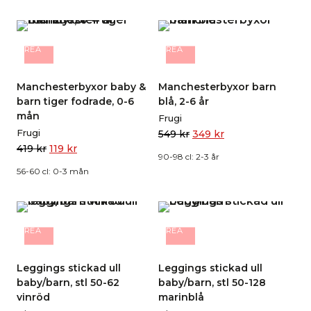
REA
REA
Manchesterbyxor baby &
Manchesterbyxor barn
barn tiger fodrade, 0-6
blå, 2-6 år
mån
Frugi
Frugi
549
kr
349
kr
419
kr
119
kr
90-98 cl: 2-3 år
56-60 cl: 0-3 mån
REA
REA
Leggings stickad ull
Leggings stickad ull
baby/barn, stl 50-62
baby/barn, stl 50-128
vinröd
marinblå