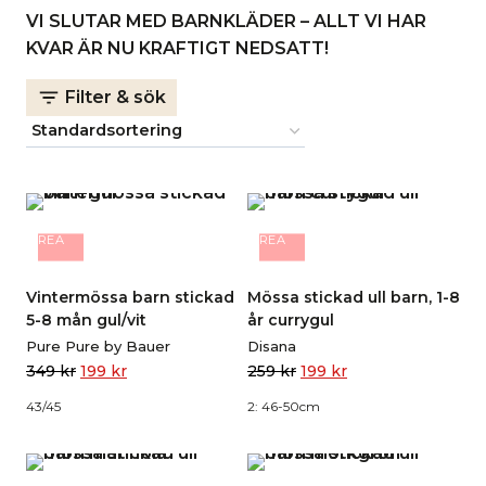
VI SLUTAR MED BARNKLÄDER – ALLT VI HAR
KVAR ÄR NU KRAFTIGT NEDSATT!
Filter & sök
REA
REA
Vintermössa barn stickad
Mössa stickad ull barn, 1-8
5-8 mån gul/vit
år currygul
Pure Pure by Bauer
Disana
349
kr
199
kr
259
kr
199
kr
43/45
2: 46-50cm