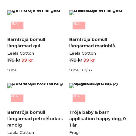
REA
REA
Barntröja bomull
Barntröja bomull
långärmad gul
långärmad marinblå
Leela Cotton
Leela Cotton
179
kr
99
kr
179
kr
99
kr
50/56
50/56
62/68
REA
REA
Barntröja bomull
Tröja baby & barn
långärmad petrol/turkos
applikation happy dog, 0-
randig
1 år
Leela Cotton
Frugi