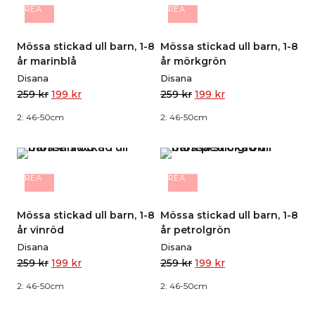
REA
REA
Mössa stickad ull barn, 1-8
Mössa stickad ull barn, 1-8
år marinblå
år mörkgrön
Disana
Disana
259
kr
199
kr
259
kr
199
kr
2: 46-50cm
2: 46-50cm
REA
REA
Mössa stickad ull barn, 1-8
Mössa stickad ull barn, 1-8
år vinröd
år petrolgrön
Disana
Disana
259
kr
199
kr
259
kr
199
kr
2: 46-50cm
2: 46-50cm