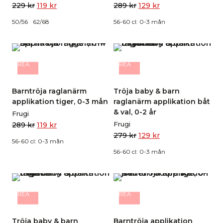
229
kr
119
kr
289
kr
129
kr
50/56
62/68
56-60 cl: 0-3 mån
REA
REA
Barntröja raglanärm
Tröja baby & barn
applikation tiger, 0-3 mån
raglanärm applikation båt
& val, 0-2 år
Frugi
Frugi
289
kr
119
kr
279
kr
129
kr
56-60 cl: 0-3 mån
56-60 cl: 0-3 mån
REA
REA
Tröja baby & barn
Barntröja applikation