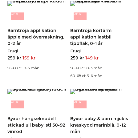
REA
REA
Barntröja applikation
Barntröja kortärm
äpple med överraskning,
applikation lastbil
0-2 år
tippflak, 0-1 år
Frugi
Frugi
259
kr
159
kr
259
kr
149
kr
56-60 cl: 0-3 mån
56-60 cl: 0-3 mån
60-68 cl: 3-6 mån
REA
REA
Byxor hängselmodell
Byxor baby & barn mjukis
stickad ull baby, stl 50-92
knäskydd marinblå, 0-12
vinröd
mån