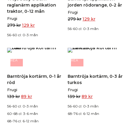
raglanärm applikation
jorden rödorange, 0-2 år
traktor, 0-12 mån
Frugi
Frugi
279
kr
129
kr
279
kr
129
kr
56-60 cl: 0-3 mån
56-60 cl: 0-3 mån
REA
REA
Barntröja kortärm, 0-1 år
Barntröja kortärm, 0-3 år
röd
turkos
Frugi
Frugi
139
kr
89
kr
139
kr
89
kr
56-60 cl: 0-3 mån
56-60 cl: 0-3 mån
60-68 cl: 3-6 mån
68-76 cl: 6-12 mån
68-76 cl: 6-12 mån