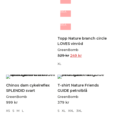
REA
REA
Topp Nature branch circle
LOVES vinröd
GreenBomb
329
kr
249
kr
XL
Chinos dam cykelreflex
T-shirt Nature Friends
SPLENDID svart
GUIDE petrolblå
GreenBomb
GreenBomb
999
kr
379
kr
XS
S
M
L
S
XL
XXL
3XL