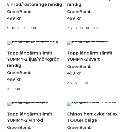
vinröd/rostorange randig
randig
GreenBomb
GreenBomb
499
kr
499
kr
S
M
L
XL
3XL
XS
S
M
XL
XXL
Topp långärm slimfit
Topp långärm slimfit
YUMMY-2 ljus/mörkgrön
YUMMY-2 svart
randig
GreenBomb
GreenBomb
499
kr
499
kr
XS
S
L
XL
XL
XXL
Topp långärm slimfit
Chinos herr cykelreflex
YUMMY-2 vinröd
TOUGH beige
GreenBomb
GreenBomb