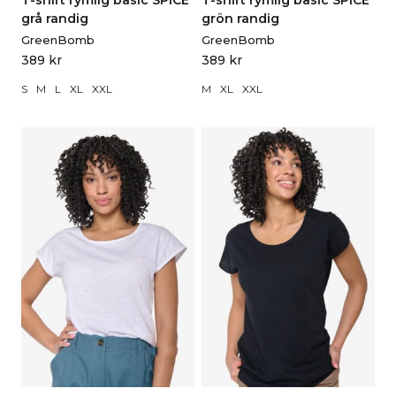
T-shirt rymlig basic SPICE
T-shirt rymlig basic SPICE
grå randig
grön randig
GreenBomb
GreenBomb
389
kr
389
kr
S
M
L
XL
XXL
M
XL
XXL