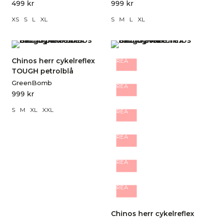
499
kr
999
kr
XS
S
L
XL
S
M
L
XL
Chinos herr cykelreflex
REA
TOUGH petrolblå
GreenBomb
REA
999
kr
S
M
XL
XXL
REA
REA
REA
REA
Chinos herr cykelreflex