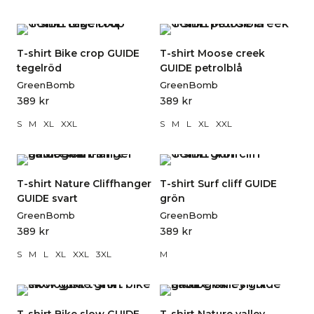
T-shirt Bike crop GUIDE
T-shirt Moose creek
tegelröd
GUIDE petrolblå
GreenBomb
GreenBomb
389
kr
389
kr
S
M
XL
XXL
S
M
L
XL
XXL
T-shirt Nature Cliffhanger
T-shirt Surf cliff GUIDE
GUIDE svart
grön
GreenBomb
GreenBomb
389
kr
389
kr
S
M
L
XL
XXL
3XL
M