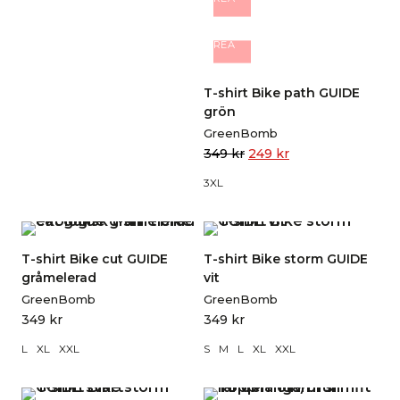
REA
T-shirt Bike path GUIDE
grön
GreenBomb
349
kr
249
kr
3XL
T-shirt Bike cut GUIDE
T-shirt Bike storm GUIDE
gråmelerad
vit
GreenBomb
GreenBomb
349
kr
349
kr
L
XL
XXL
S
M
L
XL
XXL