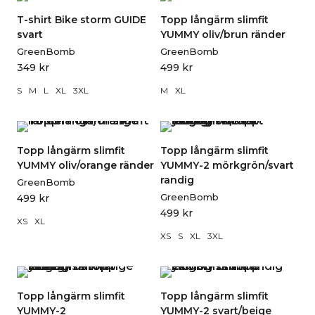
T-shirt Bike storm GUIDE
Topp långärm slimfit
svart
YUMMY oliv/brun ränder
GreenBomb
GreenBomb
349
kr
499
kr
S
M
L
XL
3XL
M
XL
Topp långärm slimfit
Topp långärm slimfit
YUMMY oliv/orange ränder
YUMMY-2 mörkgrön/svart
randig
GreenBomb
GreenBomb
499
kr
499
kr
XS
XL
XS
S
XL
3XL
Topp långärm slimfit
Topp långärm slimfit
YUMMY-2
YUMMY-2 svart/beige