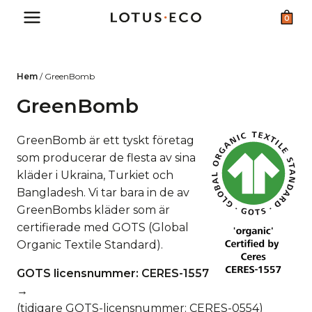
Skip
0
to
content
Hem
/
GreenBomb
GreenBomb
GreenBomb är ett tyskt företag
som producerar de flesta av sina
kläder i Ukraina, Turkiet och
Bangladesh. Vi tar bara in de av
GreenBombs kläder som är
certifierade med GOTS (Global
Organic Textile Standard).
GOTS licensnummer:
CERES-1557
→
(tidigare GOTS-licensnummer: CERES-0554)