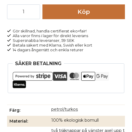
Barntröja
Köp
bomull
långärmad
petrol/turkos
Gör skillnad, handla certifierat eko+fair!
Alla varor finns i lager för direkt leverans
randig
Supersnabba leveranser, 59 SEK
mängd
Betala säkert med Klarna, Swish eller kort
14 dagars ångerrätt och enkla returer
SÄKER BETALNING
petrol/turkos
Färg
100% ekologisk bomull
Material
två träknappar på vänster axel upp t