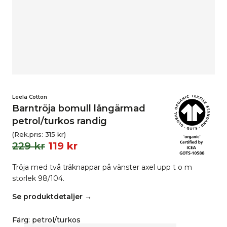
Leela Cotton
Barntröja bomull långärmad
petrol/turkos randig
(Rek.pris:
315
kr
)
229
kr
119
kr
Tröja med två träknappar på vänster axel upp t o m
storlek 98/104.
Se produktdetaljer →
Färg
:
petrol/turkos