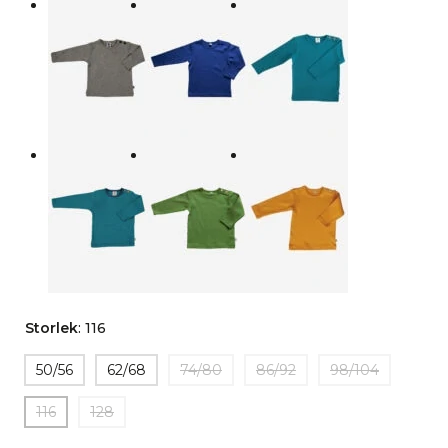
Storlek
:
116
50/56
62/68
74/80
86/92
98/104
116
128