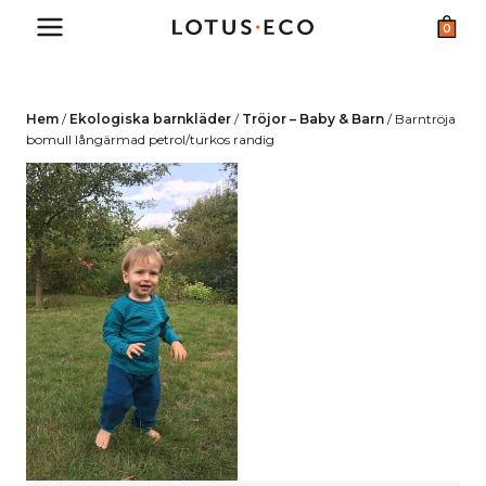
Skip
0
to
content
Hem
/
Ekologiska barnkläder
/
Tröjor – Baby & Barn
/
Barntröja
bomull långärmad petrol/turkos randig