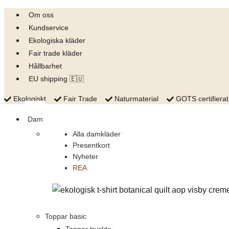
Skip
Om oss
to
Kundservice
content
Ekologiska kläder
Fair trade kläder
Hållbarhet
EU shipping 🇪🇺
Ekologiskt
Fair Trade
Naturmaterial
GOTS certifierat
Dam
Alla damkläder
Presentkort
Nyheter
REA
Toppar basic