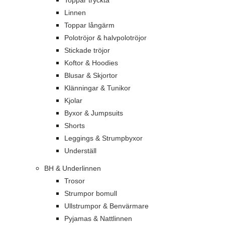
Toppar tryckta
Linnen
Toppar långärm
Polotröjor & halvpolotröjor
Stickade tröjor
Koftor & Hoodies
Blusar & Skjortor
Klänningar & Tunikor
Kjolar
Byxor & Jumpsuits
Shorts
Leggings & Strumpbyxor
Underställ
BH & Underlinnen
Trosor
Strumpor bomull
Ullstrumpor & Benvärmare
Pyjamas & Nattlinnen