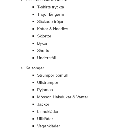
T-shirts tryckta
Tröjor långärm
Stickade tröjor
Koftor & Hoodies
Skjortor
Byxor
Shorts
Underställ
Kalsonger
Strumpor bomull
Ullstrumpor
Pyjamas
Mössor, Halsdukar & Vantar
Jackor
Linnekläder
Ullkläder
Vegankläder