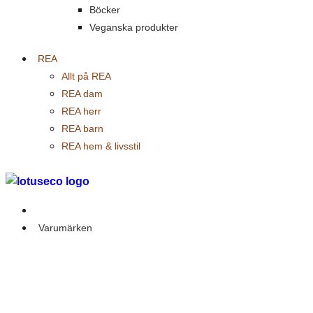
Böcker
Veganska produkter
REA
Allt på REA
REA dam
REA herr
REA barn
REA hem & livsstil
Outlet
Varumärken