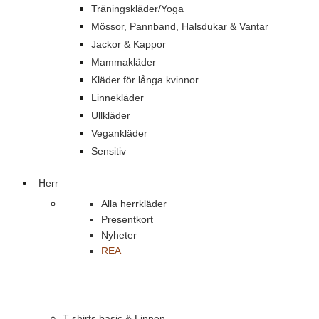
Träningskläder/Yoga
Mössor, Pannband, Halsdukar & Vantar
Jackor & Kappor
Mammakläder
Kläder för långa kvinnor
Linnekläder
Ullkläder
Vegankläder
Sensitiv
Herr
Alla herrkläder
Presentkort
Nyheter
REA
T-shirts basic & Linnen