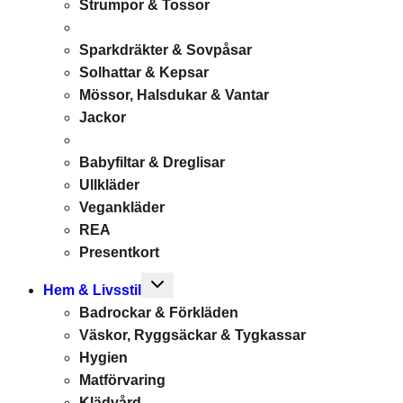
Strumpor & Tossor
Sparkdräkter & Sovpåsar
Solhattar & Kepsar
Mössor, Halsdukar & Vantar
Jackor
Babyfiltar & Dreglisar
Ullkläder
Vegankläder
REA
Presentkort
Toggle
Hem & Livsstil
child
Badrockar & Förkläden
menu
Väskor, Ryggsäckar & Tygkassar
Hygien
Matförvaring
Klädvård