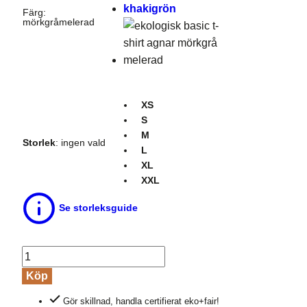
Färg
:
mörkgråmelerad
XS
S
M
Storlek
:
ingen vald
L
XL
XXL
Se storleksguide
Basic
t-
Köp
shirt
Gör skillnad, handla certifierat eko+fair!
AGNAR