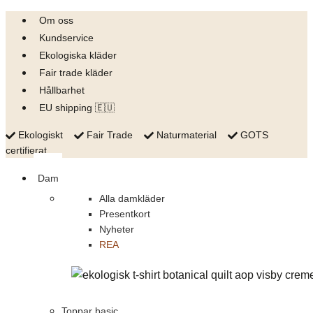
Skip
Om oss
to
Kundservice
content
Ekologiska kläder
Fair trade kläder
Hållbarhet
EU shipping 🇪🇺
Ekologiskt
Fair Trade
Naturmaterial
GOTS
certifierat
Dam
Alla damkläder
Presentkort
Nyheter
REA
Toppar basic