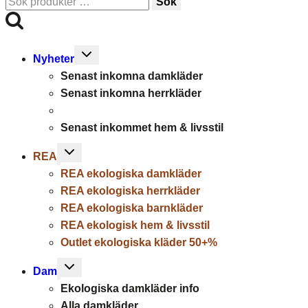
Sök
Sök
efter:
Toggle
Nyheter
child
Senast inkomna damkläder
menu
Senast inkomna herrkläder
Senast inkommet hem & livsstil
Toggle
REA
child
REA ekologiska damkläder
menu
REA ekologiska herrkläder
REA ekologiska barnkläder
REA ekologisk hem & livsstil
Outlet ekologiska kläder 50+%
Toggle
Dam
child
Ekologiska damkläder info
menu
Alla damkläder