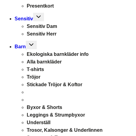
Presentkort
Toggle
Sensitiv
child
Sensitiv Dam
menu
Sensitiv Herr
Toggle
Barn
child
Ekologiska barnkläder info
menu
Alla barnkläder
T-shirts
Tröjor
Stickade Tröjor & Koftor
Byxor & Shorts
Leggings & Strumpbyxor
Underställ
Trosor, Kalsonger & Underlinnen