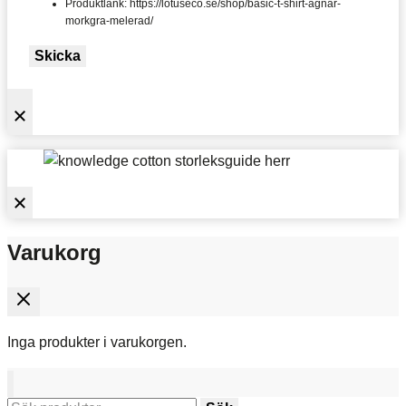
Produktlänk: https://lotuseco.se/shop/basic-t-shirt-agnar-
morkgra-melerad/
Skicka
Varukorg
Inga produkter i varukorgen.