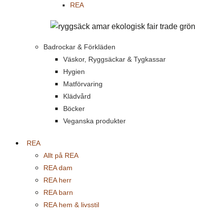
REA
Badrockar & Förkläden
Väskor, Ryggsäckar & Tygkassar
Hygien
Matförvaring
Klädvård
Böcker
Veganska produkter
REA
Allt på REA
REA dam
REA herr
REA barn
REA hem & livsstil