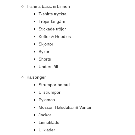
T-shirts basic & Linnen
T-shirts tryckta
Tröjor långärm
Stickade tröjor
Koftor & Hoodies
Skjortor
Byxor
Shorts
Underställ
Kalsonger
Strumpor bomull
Ullstrumpor
Pyjamas
Mössor, Halsdukar & Vantar
Jackor
Linnekläder
Ullkläder