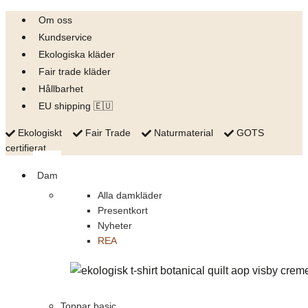
Skip
Om oss
to
Kundservice
content
Ekologiska kläder
Fair trade kläder
Hållbarhet
EU shipping 🇪🇺
Ekologiskt
Fair Trade
Naturmaterial
GOTS
certifierat
Dam
Alla damkläder
Presentkort
Nyheter
REA
Toppar basic