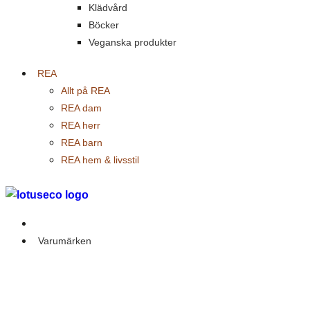
Klädvård
Böcker
Veganska produkter
REA
Allt på REA
REA dam
REA herr
REA barn
REA hem & livsstil
Outlet
Varumärken