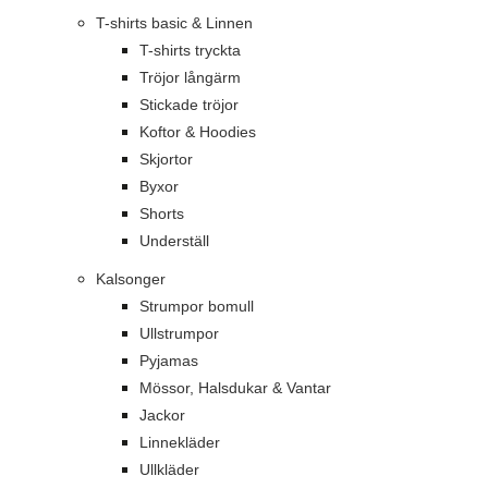
T-shirts basic & Linnen
T-shirts tryckta
Tröjor långärm
Stickade tröjor
Koftor & Hoodies
Skjortor
Byxor
Shorts
Underställ
Kalsonger
Strumpor bomull
Ullstrumpor
Pyjamas
Mössor, Halsdukar & Vantar
Jackor
Linnekläder
Ullkläder