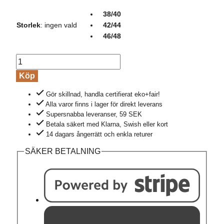
38/40
Storlek
:
ingen vald
42/44
46/48
Boxertrosa
lång
Köp
ull/silke
Gör skillnad, handla certifierat eko+fair!
svart
Alla varor finns i lager för direkt leverans
mängd
Supersnabba leveranser, 59 SEK
Betala säkert med Klarna, Swish eller kort
14 dagars ångerrätt och enkla returer
SÄKER BETALNING