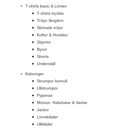
T-shirts basic & Linnen
T-shirts tryckta
Tröjor långärm
Stickade tröjor
Koftor & Hoodies
Skjortor
Byxor
Shorts
Underställ
Kalsonger
Strumpor bomull
Ullstrumpor
Pyjamas
Mössor, Halsdukar & Vantar
Jackor
Linnekläder
Ullkläder