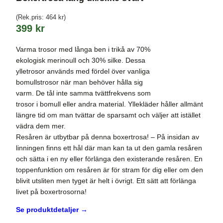
(Rek.pris:
464
kr
)
399
kr
Varma trosor med långa ben i trikå av 70%
ekologisk merinoull och 30% silke. Dessa
ylletrosor används med fördel över vanliga
bomullstrosor när man behöver hålla sig
varm. De tål inte samma tvättfrekvens som
trosor i bomull eller andra material. Yllekläder håller allmänt
längre tid om man tvättar de sparsamt och väljer att istället
vädra dem mer.
Resåren är utbytbar på denna boxertrosa! – På insidan av
linningen finns ett hål där man kan ta ut den gamla resåren
och sätta i en ny eller förlänga den existerande resåren. En
toppenfunktion om resåren är för stram för dig eller om den
blivit utsliten men tyget är helt i övrigt. Ett sätt att förlänga
livet på boxertrosorna!
Se produktdetaljer →