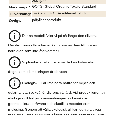
200 g/m²
GOTS (Global Organic Textile Standard)
Märkningar
Tyskland, GOTS-certifierad fabrik
Tillverkning
påfyllnadsprodukt
Övrigt
Denna modell fyller vi på så länge den tillverkas.
Om den finns i flera färger kan vissa av dem tillhöra en
kollektion som inte återkommer.
Vi plomberar alla trosor så de kan bytas eller
ångras om plomberingen är obruten.
Ekologisk ull är inte bara bättre för miljön och
odlarna, utan också för djurens välfärd. Vid produktionen av
ekologisk ull förbjuds användningen av kemikalier,
genmodifierade råvaror och skadliga metoder som
mulesing. Genom att välja ekologisk ull kan du vara trygg
med att du stödjer en mer hållbar och djurvänlig produktion.