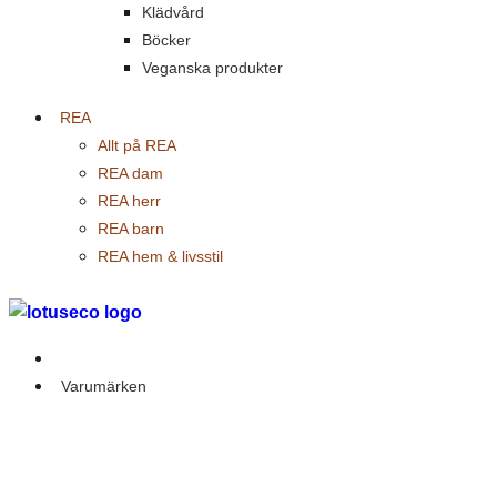
Klädvård
Böcker
Veganska produkter
REA
Allt på REA
REA dam
REA herr
REA barn
REA hem & livsstil
Outlet
Varumärken