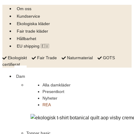
Skip
Om oss
to
Kundservice
content
Ekologiska kläder
Fair trade kläder
Hållbarhet
EU shipping 🇪🇺
Ekologiskt
Fair Trade
Naturmaterial
GOTS
certifierat
Dam
Alla damkläder
Presentkort
Nyheter
REA
Toppar basic