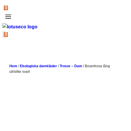
0
0
Hem
/
Ekologiska damkläder
/
Trosor – Dam
/
Boxertrosa lång
ull/silke svart