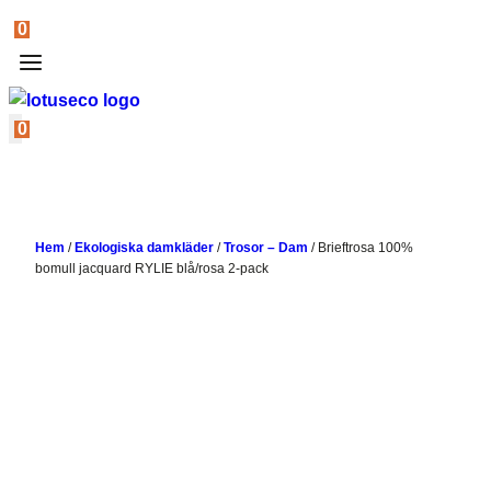
0
0
Hem
/
Ekologiska damkläder
/
Trosor – Dam
/
Brieftrosa 100%
bomull jacquard RYLIE blå/rosa 2-pack