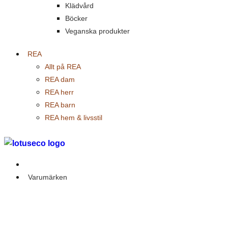
Klädvård
Böcker
Veganska produkter
REA
Allt på REA
REA dam
REA herr
REA barn
REA hem & livsstil
Outlet
Varumärken