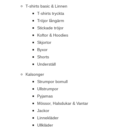
T-shirts basic & Linnen
T-shirts tryckta
Tröjor långärm
Stickade tröjor
Koftor & Hoodies
Skjortor
Byxor
Shorts
Underställ
Kalsonger
Strumpor bomull
Ullstrumpor
Pyjamas
Mössor, Halsdukar & Vantar
Jackor
Linnekläder
Ullkläder