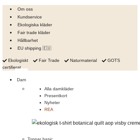
Skip
Om oss
to
Kundservice
content
Ekologiska kläder
Fair trade kläder
Hållbarhet
EU shipping 🇪🇺
Ekologiskt
Fair Trade
Naturmaterial
GOTS
certifierat
Dam
Alla damkläder
Presentkort
Nyheter
REA
Toppar basic