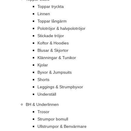
Toppar tryckta
Linnen
Toppar långärm
Polotröjor & halvpolotröjor
Stickade tröjor
Koftor & Hoodies
Blusar & Skjortor
Klänningar & Tunikor
Kjolar
Byxor & Jumpsuits
Shorts
Leggings & Strumpbyxor
Underställ
BH & Underlinnen
Trosor
Strumpor bomull
Ullstrumpor & Benvärmare