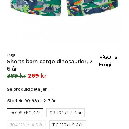
Frugi
Shorts barn cargo dinosaurier, 2-
6 år
389
kr
269
kr
Se produktdetaljer →
Storlek
:
90-98 cl: 2-3 år
90-98 cl: 2-3 år
98-104 cl: 3-4 år
104-110 cl: 4-5 år
110-116 cl: 5-6 år