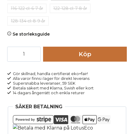
116-122 cl: 6-7 år
122-128 cl: 7-8 år
128-134 cl: 8-9 år
Se storleksguide
Shorts
Köp
barn
cargo
dinosaurier,
Gör skillnad, handla certifierat eko+fair!
Alla varor finns i lager för direkt leverans
2-
Supersnabba leveranser, 59 SEK
6
Betala säkert med Klarna, Swish eller kort
14 dagars ångerrätt och enkla returer
år
mängd
SÄKER BETALNING