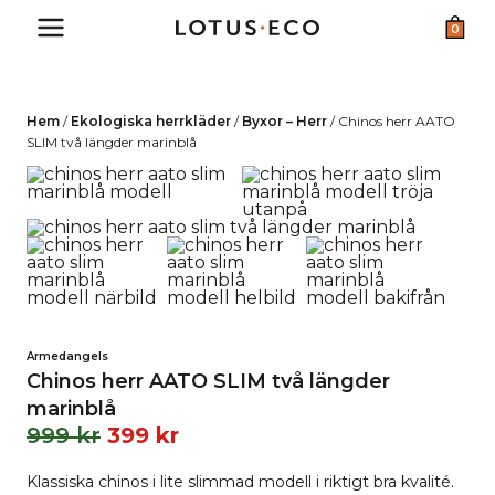
Skip
0
to
content
Hem
/
Ekologiska herrkläder
/
Byxor – Herr
/
Chinos herr AATO
SLIM två längder marinblå
Armedangels
Chinos herr AATO SLIM två längder
marinblå
999
kr
399
kr
Klassiska chinos i lite slimmad modell i riktigt bra kvalité.