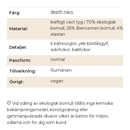
depth navy
Färg
kraftigt vävt tyg i 70% ekologisk
bomull, 26% återvunnen bomull, 4%
Material
elastan
6 bältesöglor, ykk-blixtlåsgylf,
Detaljer
sidofickor, bakfickor
normal
Passform
Rumänien
Tillverkning
vegan
Övrigt
Vid odling av ekologisk bomull tillåts inga kemiska
bekämpningsmedel, konstgödning eller
genmanipulerade råvaror vilket är bättre för miljön,
odlarna och för dig som kund.