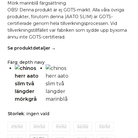
Mörk marinblå färgsättning.
OBS! Denna produkt är ej GOTS-märkt. Alla våra övriga
produkter, förutom denna (AATO SLIM) är GOTS-
certifierade genom hela tillverkningsprocessen. Vid
tillverkningstillfället var fabriken som sydde upp byxorna
ännu inte GOTS-certifierad.
Se produktdetaljer →
Färg
:
depth navy
Storlek
:
ingen vald
29/32
30/32
31/32
32/32
33/32