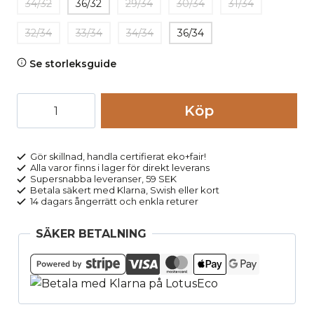
34/32
36/32
29/34
30/34
31/34
32/34
33/34
34/34
36/34
Se storleksguide
Chinos
Köp
herr
AATO
SLIM
Gör skillnad, handla certifierat eko+fair!
Alla varor finns i lager för direkt leverans
två
Supersnabba leveranser, 59 SEK
längder
Betala säkert med Klarna, Swish eller kort
14 dagars ångerrätt och enkla returer
marinblå
mängd
SÄKER BETALNING