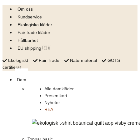
Skip
Om oss
to
Kundservice
content
Ekologiska kläder
Fair trade kläder
Hållbarhet
EU shipping 🇪🇺
Ekologiskt
Fair Trade
Naturmaterial
GOTS
certifierat
Dam
Alla damkläder
Presentkort
Nyheter
REA
Toppar basic