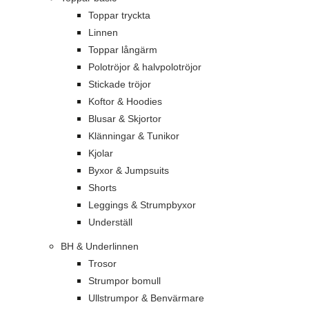
Toppar tryckta
Linnen
Toppar långärm
Polotröjor & halvpolotröjor
Stickade tröjor
Koftor & Hoodies
Blusar & Skjortor
Klänningar & Tunikor
Kjolar
Byxor & Jumpsuits
Shorts
Leggings & Strumpbyxor
Underställ
BH & Underlinnen
Trosor
Strumpor bomull
Ullstrumpor & Benvärmare