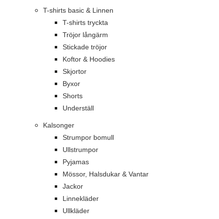
T-shirts basic & Linnen
T-shirts tryckta
Tröjor långärm
Stickade tröjor
Koftor & Hoodies
Skjortor
Byxor
Shorts
Underställ
Kalsonger
Strumpor bomull
Ullstrumpor
Pyjamas
Mössor, Halsdukar & Vantar
Jackor
Linnekläder
Ullkläder