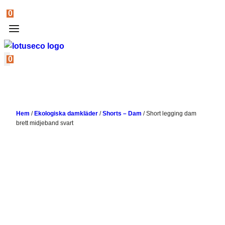
0
0
Hem
/
Ekologiska damkläder
/
Shorts – Dam
/
Short legging dam
brett midjeband svart