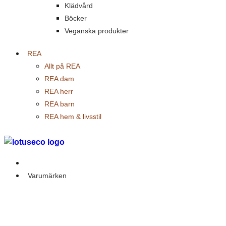
Klädvård
Böcker
Veganska produkter
REA
Allt på REA
REA dam
REA herr
REA barn
REA hem & livsstil
Outlet
Varumärken