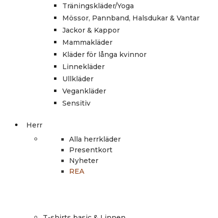
Träningskläder/Yoga
Mössor, Pannband, Halsdukar & Vantar
Jackor & Kappor
Mammakläder
Kläder för långa kvinnor
Linnekläder
Ullkläder
Vegankläder
Sensitiv
Herr
Alla herrkläder
Presentkort
Nyheter
REA
T-shirts basic & Linnen