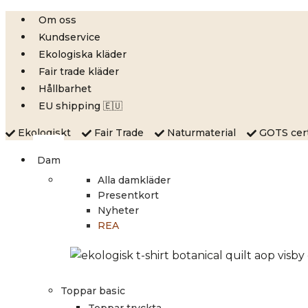
Skip
Om oss
to
Kundservice
content
Ekologiska kläder
Fair trade kläder
Hållbarhet
EU shipping 🇪🇺
Ekologiskt
Fair Trade
Naturmaterial
GOTS certi
Dam
Alla damkläder
Presentkort
Nyheter
REA
Toppar basic