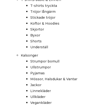
T-shirts tryckta
Tröjor långärm
Stickade tröjor
Koftor & Hoodies
Skjortor
Byxor
Shorts
Underställ
Kalsonger
Strumpor bomull
Ullstrumpor
Pyjamas
Mössor, Halsdukar & Vantar
Jackor
Linnekläder
Ullkläder
Vegankläder