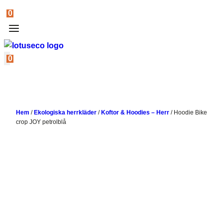
0
0
Hem
/
Ekologiska herrkläder
/
Koftor & Hoodies – Herr
/
Hoodie Bike
crop JOY petrolblå