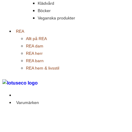
Klädvård
Böcker
Veganska produkter
REA
Allt på REA
REA dam
REA herr
REA barn
REA hem & livsstil
Outlet
Varumärken