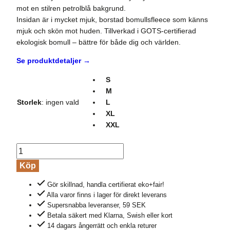
mot en stilren petrolblå bakgrund.
Insidan är i mycket mjuk, borstad bomullsfleece som känns
mjuk och skön mot huden. Tillverkad i GOTS-certifierad
ekologisk bomull – bättre för både dig och världen.
Se produktdetaljer →
S
M
Storlek
:
ingen vald
L
XL
XXL
Hoodie
Bike
Köp
crop
Gör skillnad, handla certifierat eko+fair!
JOY
Alla varor finns i lager för direkt leverans
petrolblå
Supersnabba leveranser, 59 SEK
mängd
Betala säkert med Klarna, Swish eller kort
14 dagars ångerrätt och enkla returer