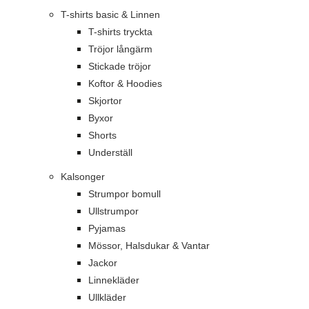
T-shirts basic & Linnen
T-shirts tryckta
Tröjor långärm
Stickade tröjor
Koftor & Hoodies
Skjortor
Byxor
Shorts
Underställ
Kalsonger
Strumpor bomull
Ullstrumpor
Pyjamas
Mössor, Halsdukar & Vantar
Jackor
Linnekläder
Ullkläder