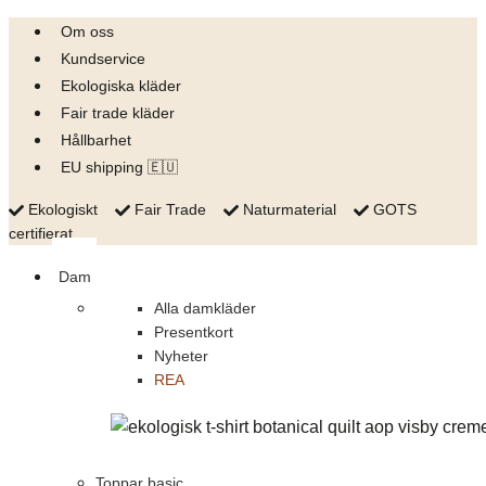
Skip
Om oss
to
Kundservice
content
Ekologiska kläder
Fair trade kläder
Hållbarhet
EU shipping 🇪🇺
Ekologiskt
Fair Trade
Naturmaterial
GOTS
certifierat
Dam
Alla damkläder
Presentkort
Nyheter
REA
Toppar basic