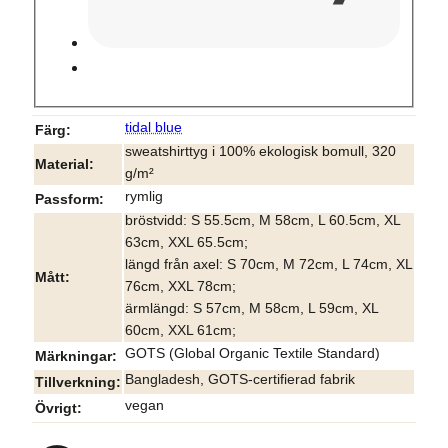
tidal blue
Färg
sweatshirttyg i 100% ekologisk bomull, 320
Material
g/m²
rymlig
Passform
bröstvidd: S 55.5cm, M 58cm, L 60.5cm, XL
63cm, XXL 65.5cm;
längd från axel: S 70cm, M 72cm, L 74cm, XL
Mått
76cm, XXL 78cm;
ärmlängd: S 57cm, M 58cm, L 59cm, XL
60cm, XXL 61cm;
GOTS (Global Organic Textile Standard)
Märkningar
Bangladesh, GOTS-certifierad fabrik
Tillverkning
vegan
Övrigt