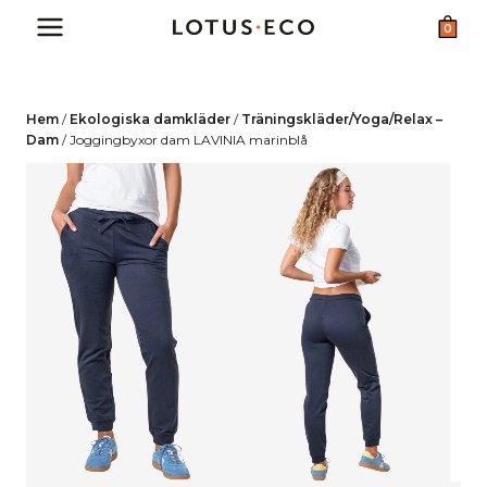
Skip
0
to
content
Hem
/
Ekologiska damkläder
/
Träningskläder/Yoga/Relax –
Dam
/
Joggingbyxor dam LAVINIA marinblå