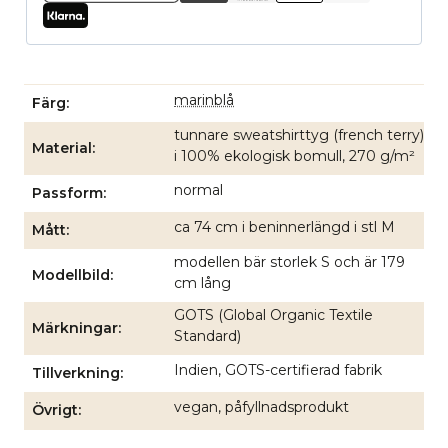
marinblå
Färg
tunnare sweatshirttyg (french terry)
Material
i 100% ekologisk bomull, 270 g/m²
normal
Passform
ca 74 cm i beninnerlängd i stl M
Mått
modellen bär storlek S och är 179
Modellbild
cm lång
GOTS (Global Organic Textile
Märkningar
Standard)
Indien, GOTS-certifierad fabrik
Tillverkning
vegan, påfyllnadsprodukt
Övrigt