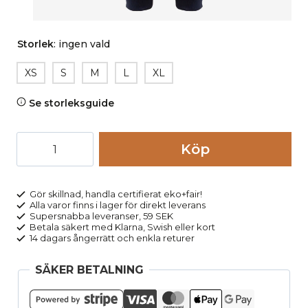
Storlek
:
ingen vald
XS
S
M
L
XL
Se storleksguide
Joggingbyxor
Köp
dam
LAVINIA
marinblå
Gör skillnad, handla certifierat eko+fair!
Alla varor finns i lager för direkt leverans
mängd
Supersnabba leveranser, 59 SEK
Betala säkert med Klarna, Swish eller kort
14 dagars ångerrätt och enkla returer
SÄKER BETALNING