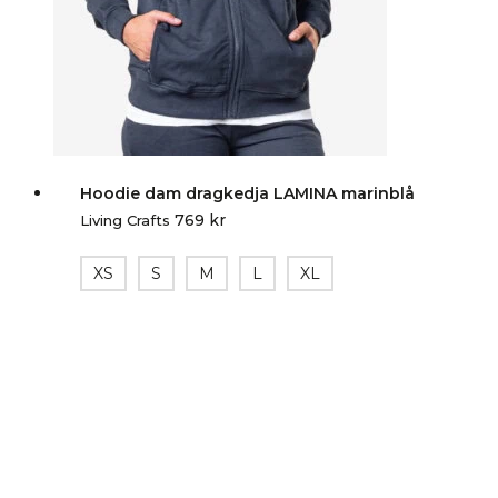
Hoodie dam dragkedja LAMINA marinblå
769
kr
Living Crafts
XS
S
M
L
XL