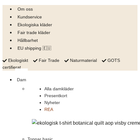
Skip
Om oss
to
Kundservice
content
Ekologiska kläder
Fair trade kläder
Hållbarhet
EU shipping 🇪🇺
Ekologiskt
Fair Trade
Naturmaterial
GOTS
certifierat
Dam
Alla damkläder
Presentkort
Nyheter
REA
Toppar basic