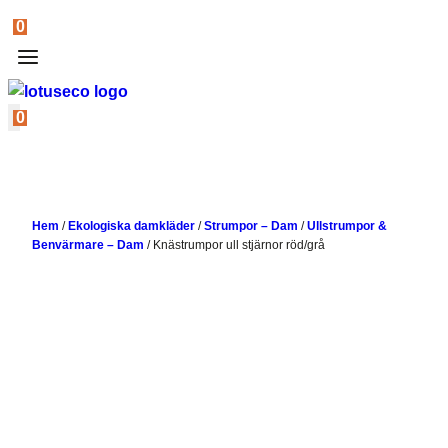
0
0
Hem
/
Ekologiska damkläder
/
Strumpor – Dam
/
Ullstrumpor &
Benvärmare – Dam
/
Knästrumpor ull stjärnor röd/grå