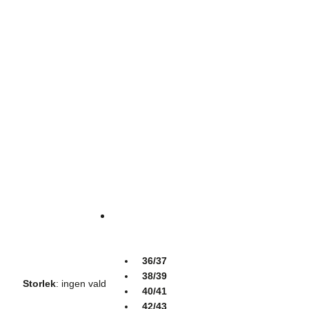
36/37
38/39
Storlek
:
ingen vald
40/41
42/43