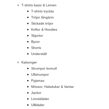
T-shirts basic & Linnen
T-shirts tryckta
Tröjor långärm
Stickade tröjor
Koftor & Hoodies
Skjortor
Byxor
Shorts
Underställ
Kalsonger
Strumpor bomull
Ullstrumpor
Pyjamas
Mössor, Halsdukar & Vantar
Jackor
Linnekläder
Ullkläder