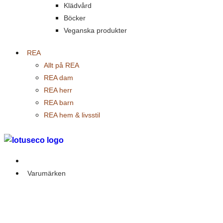
Klädvård
Böcker
Veganska produkter
REA
Allt på REA
REA dam
REA herr
REA barn
REA hem & livsstil
Outlet
Varumärken