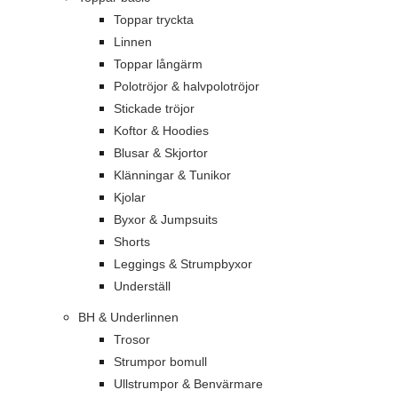
Toppar tryckta
Linnen
Toppar långärm
Polotröjor & halvpolotröjor
Stickade tröjor
Koftor & Hoodies
Blusar & Skjortor
Klänningar & Tunikor
Kjolar
Byxor & Jumpsuits
Shorts
Leggings & Strumpbyxor
Underställ
BH & Underlinnen
Trosor
Strumpor bomull
Ullstrumpor & Benvärmare