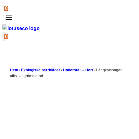
0
0
Hem
/
Ekologiska herrkläder
/
Underställ – Herr
/
Långkalsonger
ull/silke gråmelerad