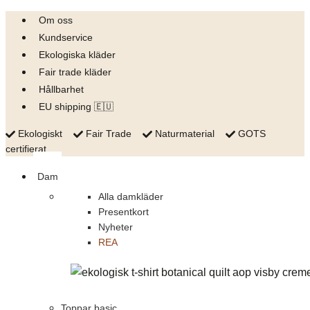
Skip
Om oss
to
Kundservice
content
Ekologiska kläder
Fair trade kläder
Hållbarhet
EU shipping 🇪🇺
Ekologiskt
Fair Trade
Naturmaterial
GOTS
certifierat
Dam
Alla damkläder
Presentkort
Nyheter
REA
Toppar basic