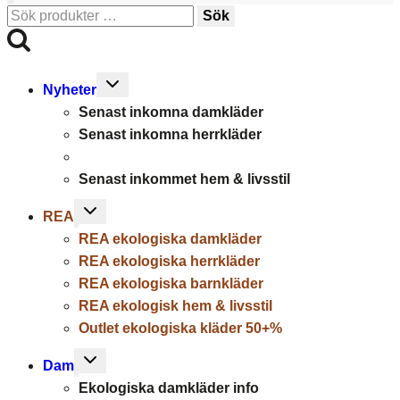
Sök
Sök
efter:
Toggle
Nyheter
child
Senast inkomna damkläder
menu
Senast inkomna herrkläder
Senast inkommet hem & livsstil
Toggle
REA
child
REA ekologiska damkläder
menu
REA ekologiska herrkläder
REA ekologiska barnkläder
REA ekologisk hem & livsstil
Outlet ekologiska kläder 50+%
Toggle
Dam
child
Ekologiska damkläder info
menu