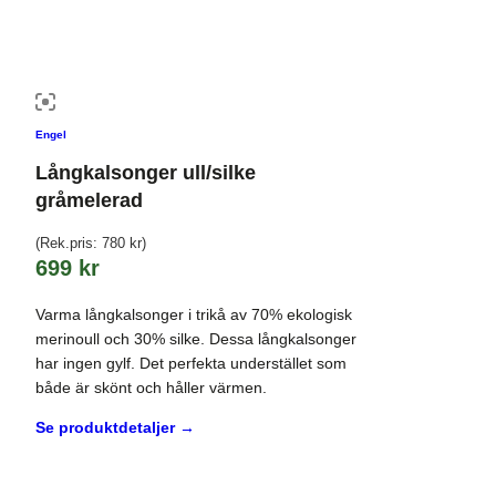
Engel
Långkalsonger ull/silke
gråmelerad
(Rek.pris:
780
kr
)
699
kr
Varma långkalsonger i trikå av 70% ekologisk
merinoull och 30% silke. Dessa långkalsonger
har ingen gylf. Det perfekta understället som
både är skönt och håller värmen.
Se produktdetaljer →