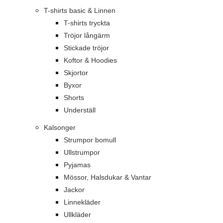
T-shirts basic & Linnen
T-shirts tryckta
Tröjor långärm
Stickade tröjor
Koftor & Hoodies
Skjortor
Byxor
Shorts
Underställ
Kalsonger
Strumpor bomull
Ullstrumpor
Pyjamas
Mössor, Halsdukar & Vantar
Jackor
Linnekläder
Ullkläder