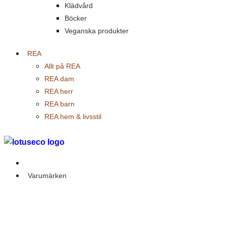
Klädvård
Böcker
Veganska produkter
REA
Allt på REA
REA dam
REA herr
REA barn
REA hem & livsstil
Outlet
Varumärken