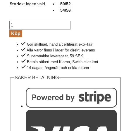
Storlek
:
ingen vald
50/52
54/56
Långkalsonger
ull/silke
Köp
gråmelerad
Gör skillnad, handla certifierat eko+fair!
mängd
Alla varor finns i lager för direkt leverans
Supersnabba leveranser, 59 SEK
Betala säkert med Klarna, Swish eller kort
14 dagars ångerrätt och enkla returer
SÄKER BETALNING