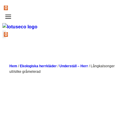
0
0
Hem
/
Ekologiska herrkläder
/
Underställ – Herr
/
Långkalsonger
ull/silke gråmelerad