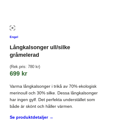
Engel
Långkalsonger ull/silke
gråmelerad
(Rek.pris:
780
kr
)
699
kr
Varma långkalsonger i trikå av 70% ekologisk
merinoull och 30% silke. Dessa långkalsonger
har ingen gylf. Det perfekta understället som
både är skönt och håller värmen.
Se produktdetaljer →