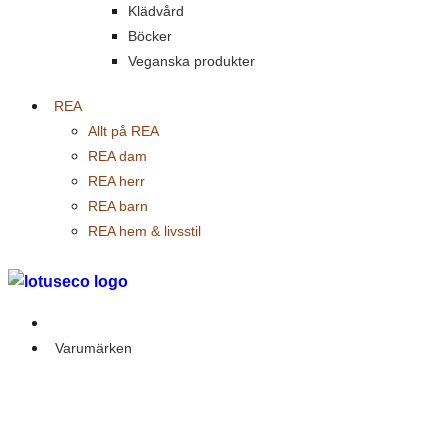
Klädvård
Böcker
Veganska produkter
REA
Allt på REA
REA dam
REA herr
REA barn
REA hem & livsstil
Outlet
Varumärken