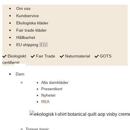
Skip
Om oss
to
Kundservice
content
Ekologiska kläder
Fair trade kläder
Hållbarhet
EU shipping 🇪🇺
Ekologiskt
Fair Trade
Naturmaterial
GOTS
certifierat
Dam
Alla damkläder
Presentkort
Nyheter
REA
Toppar basic