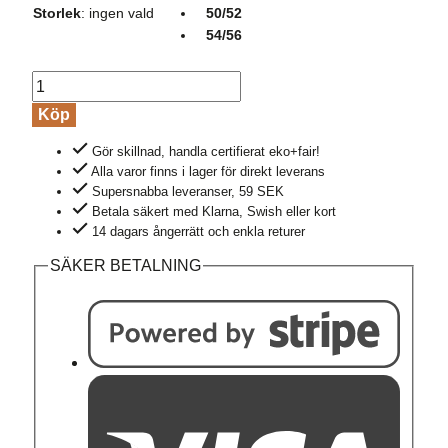
Storlek
:
ingen vald
50/52
54/56
Långkalsonger
ull/silke
Köp
gråmelerad
Gör skillnad, handla certifierat eko+fair!
mängd
Alla varor finns i lager för direkt leverans
Supersnabba leveranser, 59 SEK
Betala säkert med Klarna, Swish eller kort
14 dagars ångerrätt och enkla returer
SÄKER BETALNING