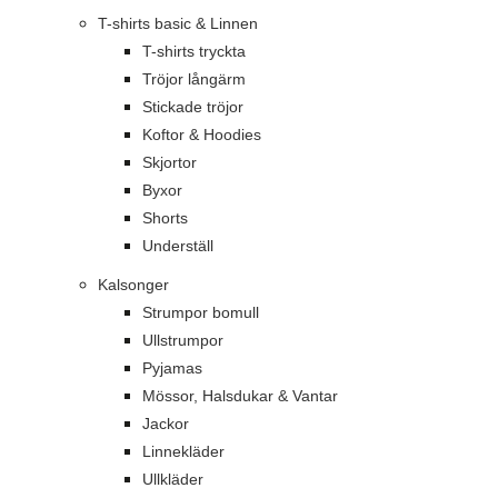
T-shirts basic & Linnen
T-shirts tryckta
Tröjor långärm
Stickade tröjor
Koftor & Hoodies
Skjortor
Byxor
Shorts
Underställ
Kalsonger
Strumpor bomull
Ullstrumpor
Pyjamas
Mössor, Halsdukar & Vantar
Jackor
Linnekläder
Ullkläder