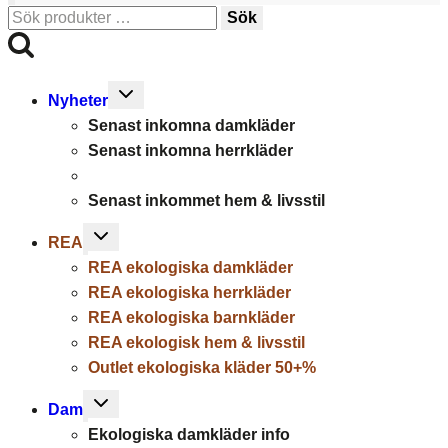
Sök
Sök
efter:
Toggle
Nyheter
child
Senast inkomna damkläder
menu
Senast inkomna herrkläder
Senast inkommet hem & livsstil
Toggle
REA
child
REA ekologiska damkläder
menu
REA ekologiska herrkläder
REA ekologiska barnkläder
REA ekologisk hem & livsstil
Outlet ekologiska kläder 50+%
Toggle
Dam
child
Ekologiska damkläder info
menu