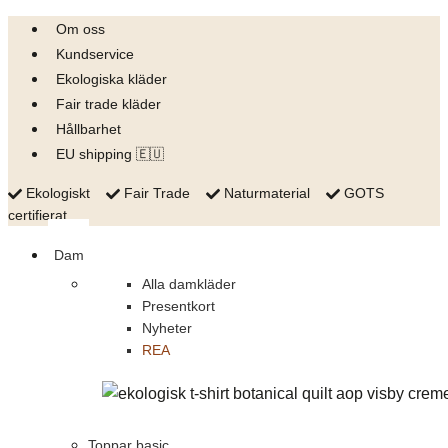
Skip
Om oss
to
Kundservice
content
Ekologiska kläder
Fair trade kläder
Hållbarhet
EU shipping 🇪🇺
Ekologiskt
Fair Trade
Naturmaterial
GOTS
certifierat
Dam
Alla damkläder
Presentkort
Nyheter
REA
Toppar basic