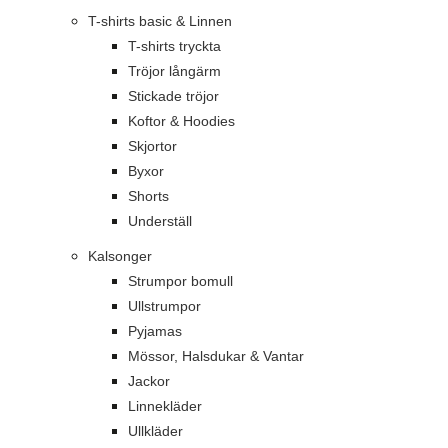
T-shirts basic & Linnen
T-shirts tryckta
Tröjor långärm
Stickade tröjor
Koftor & Hoodies
Skjortor
Byxor
Shorts
Underställ
Kalsonger
Strumpor bomull
Ullstrumpor
Pyjamas
Mössor, Halsdukar & Vantar
Jackor
Linnekläder
Ullkläder