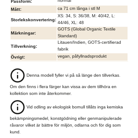
normal
Passform
ca 71 cm långa i stl M
Mått
XS: 34, S: 36/38, M: 40/42, L:
Storlekskonvertering
44/46, XL: 48
GOTS (Global Organic Textile
Märkningar
Standard)
Litauen/Indien, GOTS-certifierad
Tillverkning
fabrik
vegan, påfyllnadsprodukt
Övrigt
Denna modell fyller vi på så länge den tillverkas.
Om den finns i flera färger kan vissa av dem tillhöra en
kollektion som inte återkommer.
Vid odling av ekologisk bomull tillåts inga kemiska
bekämpningsmedel, konstgödning eller genmanipulerade
råvaror vilket är bättre för miljön, odlarna och för dig som
kund.