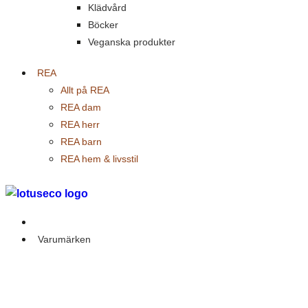
Klädvård
Böcker
Veganska produkter
REA
Allt på REA
REA dam
REA herr
REA barn
REA hem & livsstil
Outlet
Varumärken