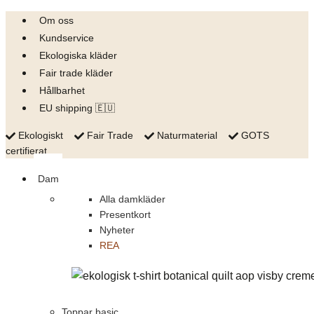
Skip
Om oss
to
Kundservice
content
Ekologiska kläder
Fair trade kläder
Hållbarhet
EU shipping 🇪🇺
Ekologiskt
Fair Trade
Naturmaterial
GOTS
certifierat
Dam
Alla damkläder
Presentkort
Nyheter
REA
Toppar basic