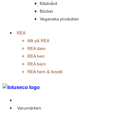
Klädvård
Böcker
Veganska produkter
REA
Allt på REA
REA dam
REA herr
REA barn
REA hem & livsstil
Outlet
Varumärken