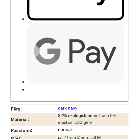
dark navy
Färg
92% ekologisk bomull och 8%
Material
elastan, 180 g/m²
normal
Passform
ca 71 cm långa i stl M
Mått