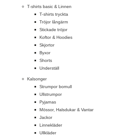
T-shirts basic & Linnen
T-shirts tryckta
Tröjor långärm
Stickade tröjor
Koftor & Hoodies
Skjortor
Byxor
Shorts
Underställ
Kalsonger
Strumpor bomull
Ullstrumpor
Pyjamas
Mössor, Halsdukar & Vantar
Jackor
Linnekläder
Ullkläder