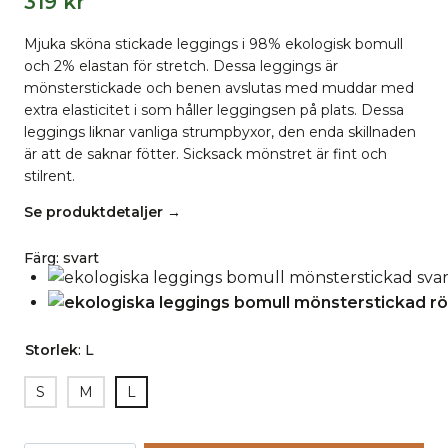
319
kr
Mjuka sköna stickade leggings i 98% ekologisk bomull
och 2% elastan för stretch. Dessa leggings är
mönsterstickade och benen avslutas med muddar med
extra elasticitet i som håller leggingsen på plats. Dessa
leggings liknar vanliga strumpbyxor, den enda skillnaden
är att de saknar fötter. Sicksack mönstret är fint och
stilrent.
Se produktdetaljer →
Färg
:
svart
Storlek
:
L
S
M
L