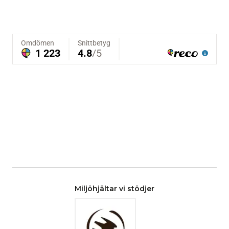
Miljöhjältar vi stödjer