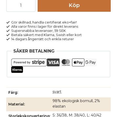
Leggings
Köp
bomull
mönsterstickad
svart
Gör skillnad, handla certifierat eko+fair!
Alla varor finns i lager för direkt leverans
mängd
Supersnabba leveranser, 59 SEK
Betala säkert med Klarna, Swish eller kort
14 dagars ångerrätt och enkla returer
SÄKER BETALNING
svart
Färg
98% ekologisk bomull, 2%
Material
elastan
S: 36/38, M: 38/40, L: 40/42
Storlekskonvertering