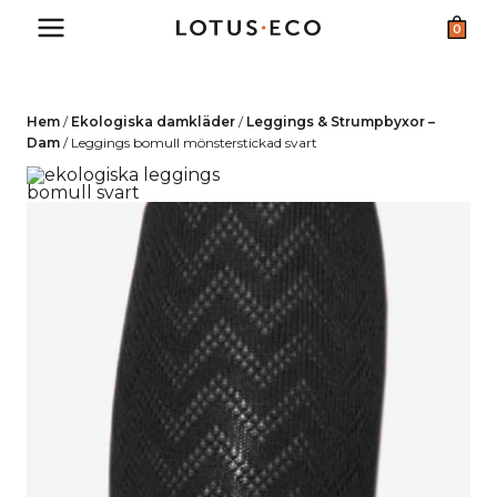
Skip
0
to
content
Hem
/
Ekologiska damkläder
/
Leggings & Strumpbyxor –
Dam
/
Leggings bomull mönsterstickad svart