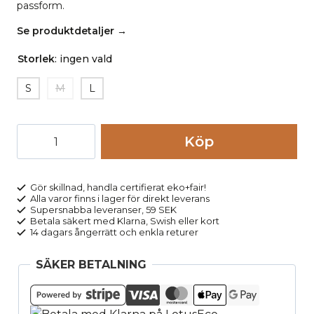
passform.
Se produktdetaljer →
Storlek
:
ingen vald
S
M
L
Leggings
Köp
bomull
slätstickade
randiga
Gör skillnad, handla certifierat eko+fair!
Alla varor finns i lager för direkt leverans
svart/grå
Supersnabba leveranser, 59 SEK
mängd
Betala säkert med Klarna, Swish eller kort
14 dagars ångerrätt och enkla returer
SÄKER BETALNING