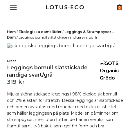
Skip
0
to
content
Hem
/
Ekologiska damkläder
/
Leggings & Strumpbyxor –
Dam
/
Leggings bomull slätstickade randiga svart/grå
Grödo
Leggings bomull slätstickade
randiga svart/grå
319
kr
Mjuka sköna stickade leggings i 98% ekologisk bomull
och 2% elastan för stretch. Dessa leggings är slätstickade
och benen avslutas med muddar med extra elasticitet
som håller leggingsen på plats. Modellen påminner om
strumpbyxor, men utan fötter, de har en vertikal söm
framtill samt två baktill som ger fin form och bra