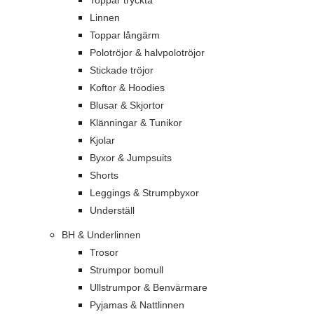
Toppar tryckta
Linnen
Toppar långärm
Polotröjor & halvpolotröjor
Stickade tröjor
Koftor & Hoodies
Blusar & Skjortor
Klänningar & Tunikor
Kjolar
Byxor & Jumpsuits
Shorts
Leggings & Strumpbyxor
Underställ
BH & Underlinnen
Trosor
Strumpor bomull
Ullstrumpor & Benvärmare
Pyjamas & Nattlinnen