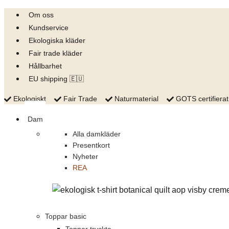
Skip
Om oss
to
Kundservice
content
Ekologiska kläder
Fair trade kläder
Hållbarhet
EU shipping 🇪🇺
Ekologiskt
Fair Trade
Naturmaterial
GOTS certifierat
Dam
Alla damkläder
Presentkort
Nyheter
REA
Toppar basic