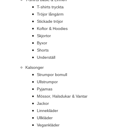
T-shirts tryckta
Tröjor långärm
Stickade tröjor
Koftor & Hoodies
Skjortor
Byxor
Shorts
Underställ
Kalsonger
Strumpor bomull
Ullstrumpor
Pyjamas
Mössor, Halsdukar & Vantar
Jackor
Linnekläder
Ullkläder
Vegankläder