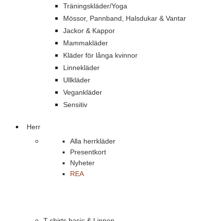
Träningskläder/Yoga
Mössor, Pannband, Halsdukar & Vantar
Jackor & Kappor
Mammakläder
Kläder för långa kvinnor
Linnekläder
Ullkläder
Vegankläder
Sensitiv
Herr
Alla herrkläder
Presentkort
Nyheter
REA
T-shirts basic & Linnen