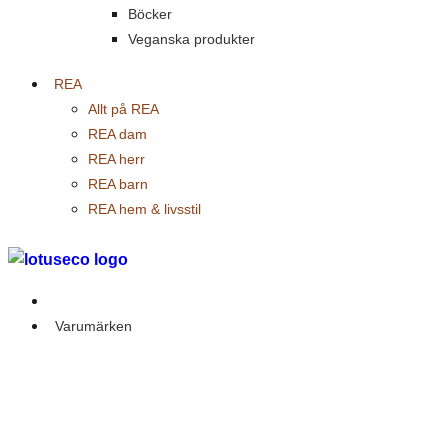
Böcker
Veganska produkter
REA
Allt på REA
REA dam
REA herr
REA barn
REA hem & livsstil
Outlet
Varumärken