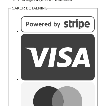
14 dagars ångerrätt och enkla returer
SÄKER BETALNING