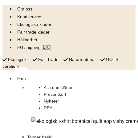
Skip
Om oss
to
Kundservice
content
Ekologiska kläder
Fair trade kläder
Hållbarhet
EU shipping 🇪🇺
Ekologiskt
Fair Trade
Naturmaterial
GOTS
certifierat
Dam
Alla damkläder
Presentkort
Nyheter
REA
Toppar basic