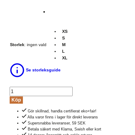
XS
S
Storlek
:
ingen vald
M
L
XL
Se storleksguide
Leggings
ELLEN
Köp
3/4-
Gör skillnad, handla certifierat eko+fair!
längd
Alla varor finns i lager för direkt leverans
marinblå
Supersnabba leveranser, 59 SEK
mängd
Betala säkert med Klarna, Swish eller kort