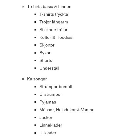
T-shirts basic & Linnen
T-shirts tryckta
Tröjor långärm
Stickade tröjor
Koftor & Hoodies
Skjortor
Byxor
Shorts
Underställ
Kalsonger
Strumpor bomull
Ullstrumpor
Pyjamas
Mössor, Halsdukar & Vantar
Jackor
Linnekläder
Ullkläder