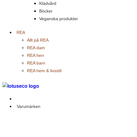
Klädvård
Böcker
Veganska produkter
REA
Allt på REA
REA dam
REA herr
REA barn
REA hem & livsstil
Outlet
Varumärken