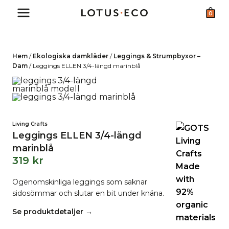
Skip
0
to
content
Hem
/
Ekologiska damkläder
/
Leggings & Strumpbyxor –
Dam
/
Leggings ELLEN 3/4-längd marinblå
Living Crafts
Leggings ELLEN 3/4-längd
marinblå
319
kr
Ogenomskinliga leggings som saknar
sidosömmar och slutar en bit under knäna.
Se produktdetaljer →