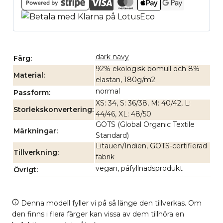
dark navy
Färg
92% ekologisk bomull och 8%
Material
elastan, 180g/m2
normal
Passform
XS: 34, S: 36/38, M: 40/42, L:
Storlekskonvertering
44/46, XL: 48/50
GOTS (Global Organic Textile
Märkningar
Standard)
Litauen/Indien, GOTS-certifierad
Tillverkning
fabrik
vegan, påfyllnadsprodukt
Övrigt
Denna modell fyller vi på så länge den tillverkas. Om
den finns i flera färger kan vissa av dem tillhöra en