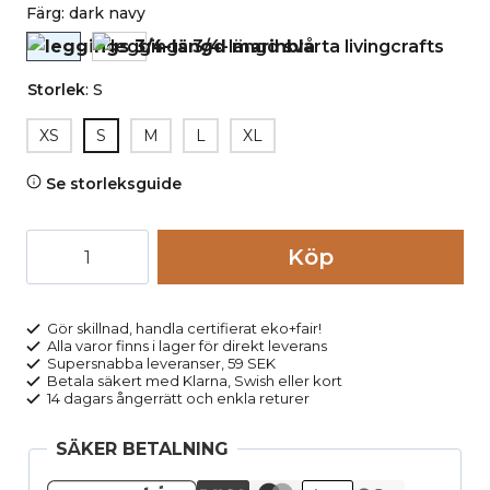
Färg
:
dark navy
Storlek
:
S
XS
S
M
L
XL
Se storleksguide
Leggings
Köp
ELLEN
3/4-
längd
Gör skillnad, handla certifierat eko+fair!
Alla varor finns i lager för direkt leverans
marinblå
Supersnabba leveranser, 59 SEK
mängd
Betala säkert med Klarna, Swish eller kort
14 dagars ångerrätt och enkla returer
SÄKER BETALNING