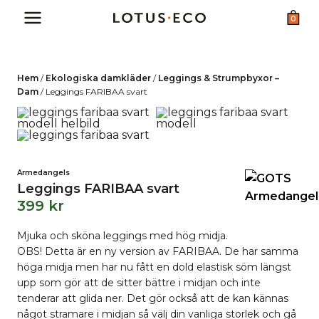
Skip
0
to
content
Hem
/
Ekologiska damkläder
/
Leggings & Strumpbyxor –
Dam
/
Leggings FARIBAA svart
Armedangels
Leggings FARIBAA svart
399
kr
Mjuka och sköna leggings med hög midja.
OBS! Detta är en ny version av FARIBAA. De har samma
höga midja men har nu fått en dold elastisk söm längst
upp som gör att de sitter bättre i midjan och inte
tenderar att glida ner. Det gör också att de kan kännas
något stramare i midjan så välj din vanliga storlek och gå