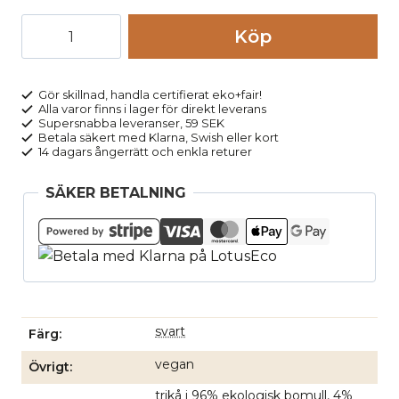
Leggings
Köp
FARIBAA
svart
mängd
Gör skillnad, handla certifierat eko+fair!
Alla varor finns i lager för direkt leverans
Supersnabba leveranser, 59 SEK
Betala säkert med Klarna, Swish eller kort
14 dagars ångerrätt och enkla returer
SÄKER BETALNING
svart
Färg
vegan
Övrigt
trikå i 96% ekologisk bomull, 4%