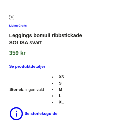
Living Crafts
Leggings bomull ribbstickade
SOLISA svart
359
kr
Se produktdetaljer →
XS
S
Storlek
:
ingen vald
M
L
XL
Se storleksguide