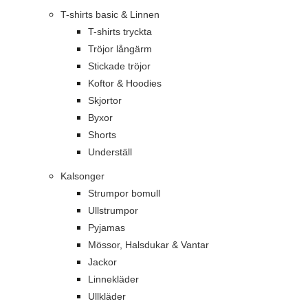
T-shirts basic & Linnen
T-shirts tryckta
Tröjor långärm
Stickade tröjor
Koftor & Hoodies
Skjortor
Byxor
Shorts
Underställ
Kalsonger
Strumpor bomull
Ullstrumpor
Pyjamas
Mössor, Halsdukar & Vantar
Jackor
Linnekläder
Ullkläder