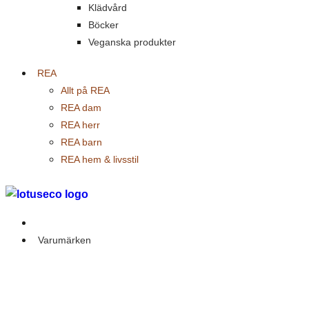
Klädvård
Böcker
Veganska produkter
REA
Allt på REA
REA dam
REA herr
REA barn
REA hem & livsstil
Outlet
Varumärken