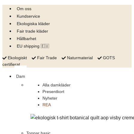
Skip
Om oss
to
Kundservice
content
Ekologiska kläder
Fair trade kläder
Hållbarhet
EU shipping 🇪🇺
Ekologiskt
Fair Trade
Naturmaterial
GOTS
certifierat
Dam
Alla damkläder
Presentkort
Nyheter
REA
Toppar basic