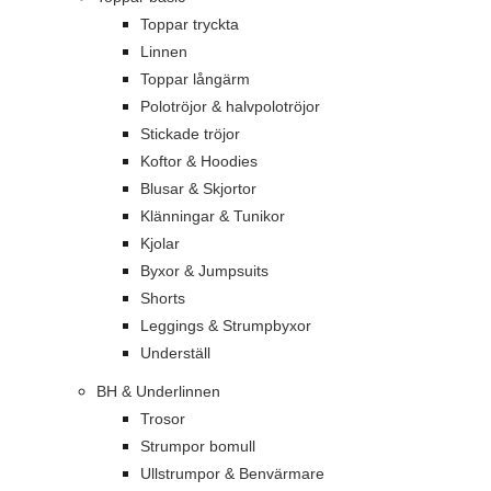
Toppar tryckta
Linnen
Toppar långärm
Polotröjor & halvpolotröjor
Stickade tröjor
Koftor & Hoodies
Blusar & Skjortor
Klänningar & Tunikor
Kjolar
Byxor & Jumpsuits
Shorts
Leggings & Strumpbyxor
Underställ
BH & Underlinnen
Trosor
Strumpor bomull
Ullstrumpor & Benvärmare