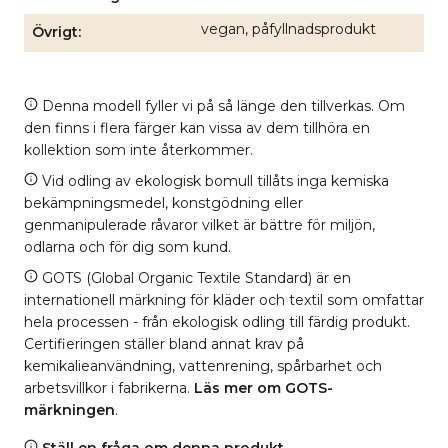
vegan, påfyllnadsprodukt
Övrigt
Denna modell fyller vi på så länge den tillverkas. Om
den finns i flera färger kan vissa av dem tillhöra en
kollektion som inte återkommer.
Vid odling av ekologisk bomull tillåts inga kemiska
bekämpningsmedel, konstgödning eller
genmanipulerade råvaror vilket är bättre för miljön,
odlarna och för dig som kund.
GOTS (Global Organic Textile Standard) är en
internationell märkning för kläder och textil som omfattar
hela processen - från ekologisk odling till färdig produkt.
Certifieringen ställer bland annat krav på
kemikalieanvändning, vattenrening, spårbarhet och
arbetsvillkor i fabrikerna.
Läs mer om GOTS-
märkningen
.
Ställ en fråga om denna produkt