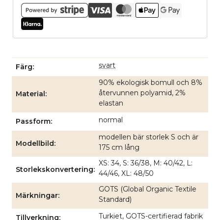
svart
Färg
90% ekologisk bomull och 8%
återvunnen polyamid, 2%
Material
elastan
normal
Passform
modellen bär storlek S och är
Modellbild
175 cm lång
XS: 34, S: 36/38, M: 40/42, L:
Storlekskonvertering
44/46, XL: 48/50
GOTS (Global Organic Textile
Märkningar
Standard)
Turkiet, GOTS-certifierad fabrik
Tillverkning