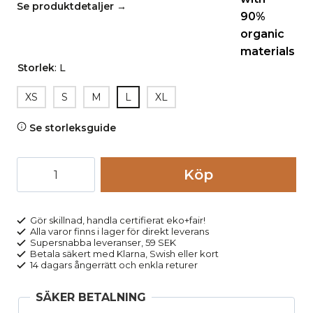
Se produktdetaljer →
Storlek
:
L
XS
S
M
L
XL
Se storleksguide
Leggings
Köp
bomull
ribbstickade
SOLISA
Gör skillnad, handla certifierat eko+fair!
Alla varor finns i lager för direkt leverans
svart
Supersnabba leveranser, 59 SEK
mängd
Betala säkert med Klarna, Swish eller kort
14 dagars ångerrätt och enkla returer
SÄKER BETALNING