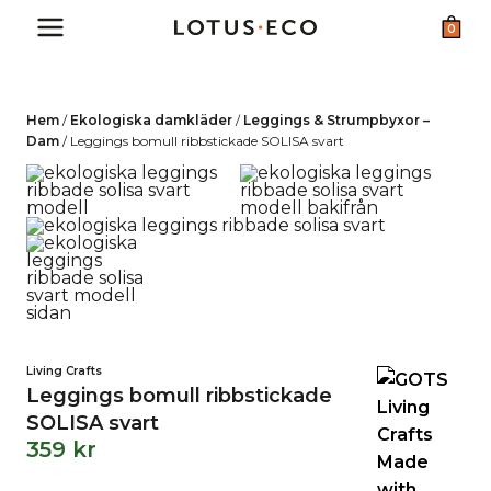
Skip
0
to
content
Hem
/
Ekologiska damkläder
/
Leggings & Strumpbyxor –
Dam
/
Leggings bomull ribbstickade SOLISA svart
Living Crafts
Leggings bomull ribbstickade
SOLISA svart
359
kr