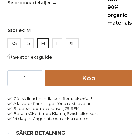
Se produktdetaljer →
Storlek
:
M
XS
S
M
L
XL
Se storleksguide
Leggings
Köp
bomull
ribbstickade
SOLISA
Gör skillnad, handla certifierat eko+fair!
Alla varor finns i lager för direkt leverans
svart
Supersnabba leveranser, 59 SEK
mängd
Betala säkert med Klarna, Swish eller kort
14 dagars ångerrätt och enkla returer
SÄKER BETALNING