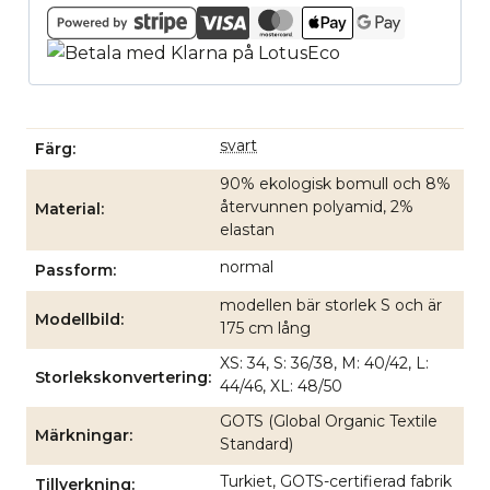
svart
Färg
90% ekologisk bomull och 8%
återvunnen polyamid, 2%
Material
elastan
normal
Passform
modellen bär storlek S och är
Modellbild
175 cm lång
XS: 34, S: 36/38, M: 40/42, L:
Storlekskonvertering
44/46, XL: 48/50
GOTS (Global Organic Textile
Märkningar
Standard)
Turkiet, GOTS-certifierad fabrik
Tillverkning