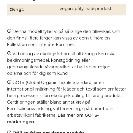
vegan, påfyllnadsprodukt
Övrigt
Denna modell fyller vi på så länge den tillverkas. Om
den finns i flera färger kan vissa av dem tillhöra en
kollektion som inte återkommer.
Vid odling av ekologisk bomull tillåts inga kemiska
bekämpningsmedel, konstgödning eller
genmanipulerade råvaror vilket är bättre för miljön,
odlarna och för dig som kund.
GOTS (Global Organic Textile Standard) är en
internationell märkning för kläder och textil som omfattar
hela processen - från ekologisk odling till färdig produkt.
Certifieringen ställer bland annat krav på
kemikalieanvändning, vattenrening, spårbarhet och
arbetsvillkor i fabrikerna.
Läs mer om GOTS-
märkningen
.
Ställ en fråga om denna produkt