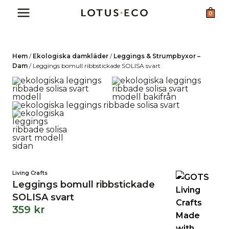
Skip
0
to
content
Hem
/
Ekologiska damkläder
/
Leggings & Strumpbyxor –
Dam
/
Leggings bomull ribbstickade SOLISA svart
Living Crafts
Leggings bomull ribbstickade
SOLISA svart
359
kr