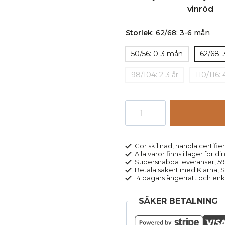
Storlek
:
62/68: 3-6 mån
50/56: 0-3 mån
62/68:
98/104: 2-3 år
110/116: 
Leggings
stickad
ull
baby/barn,
Gör skillnad, handla certifier
Alla varor finns i lager för di
stl
Supersnabba leveranser, 5
50-
Betala säkert med Klarna, Sw
14 dagars ångerrätt och enk
80
blå
SÄKER BETALNING
mängd