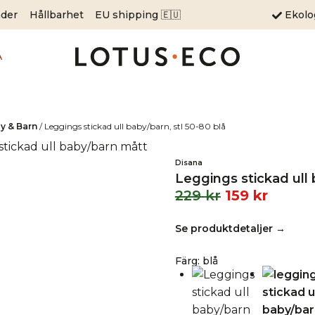
äder
Hållbarhet
EU shipping 🇪🇺
Ekol
A
y & Barn
/
Leggings stickad ull baby/barn, stl 50-80 blå
Disana
Leggings stickad ull 
229
kr
159
kr
Se produktdetaljer →
Färg
:
blå