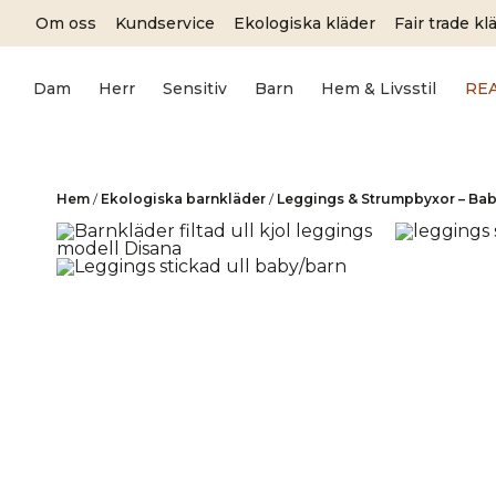
Skip
Om oss
Kundservice
Ekologiska kläder
Fair trade kl
to
content
Dam
Herr
Sensitiv
Barn
Hem & Livsstil
RE
Hem
/
Ekologiska barnkläder
/
Leggings & Strumpbyxor – Bab