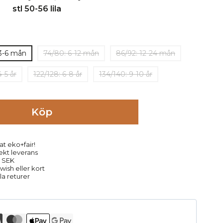
 3-6 mån
74/80: 6-12 mån
86/92: 12-24 mån
4-5 år
122/128: 6-8 år
134/140: 9-10 år
Köp
at eko+fair!
rekt leverans
9 SEK
ish eller kort
la returer