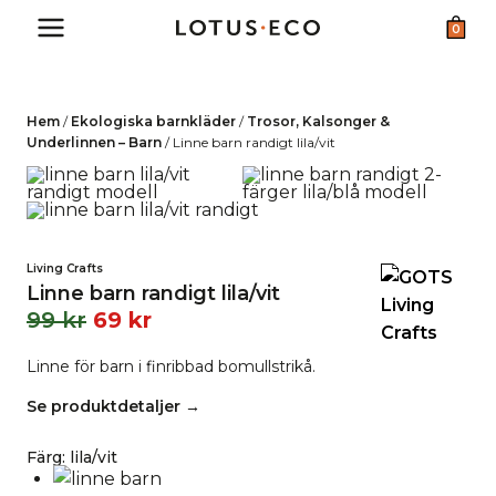
Skip
0
to
content
Hem
/
Ekologiska barnkläder
/
Trosor, Kalsonger &
Underlinnen – Barn
/
Linne barn randigt lila/vit
Living Crafts
Linne barn randigt lila/vit
99
kr
69
kr
Linne för barn i finribbad bomullstrikå.
Se produktdetaljer →
Färg
:
lila/vit