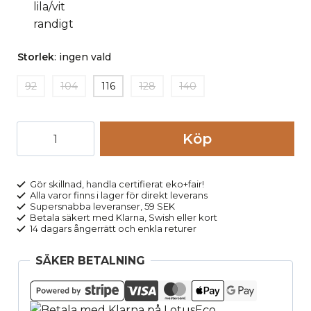
Storlek
:
ingen vald
92
104
116
128
140
Linne
Köp
barn
randigt
lila/vit
Gör skillnad, handla certifierat eko+fair!
Alla varor finns i lager för direkt leverans
mängd
Supersnabba leveranser, 59 SEK
Betala säkert med Klarna, Swish eller kort
14 dagars ångerrätt och enkla returer
SÄKER BETALNING