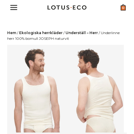
Skip
0
to
content
Hem
/
Ekologiska herrkläder
/
Underställ – Herr
/
Underlinne
herr 100% bomull JOSEPH naturvit