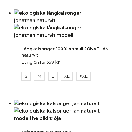
Långkalsonger 100% bomull JONATHAN
naturvit
359
kr
Living Crafts
S
M
L
XL
XXL