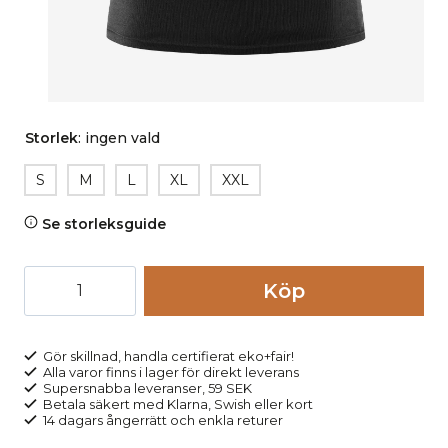
Storlek
:
ingen vald
S
M
L
XL
XXL
Se storleksguide
Underlinne
Köp
herr
100%
bomull
Gör skillnad, handla certifierat eko+fair!
Alla varor finns i lager för direkt leverans
JOSEPH
Supersnabba leveranser, 59 SEK
naturvit
Betala säkert med Klarna, Swish eller kort
14 dagars ångerrätt och enkla returer
mängd