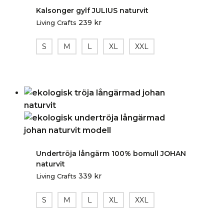
Kalsonger gylf JULIUS naturvit
239
kr
Living Crafts
S
M
L
XL
XXL
Undertröja långärm 100% bomull JOHAN
naturvit
339
kr
Living Crafts
S
M
L
XL
XXL