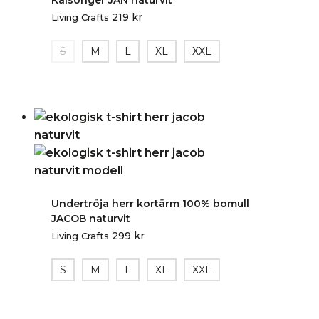
Kalsonger JAN naturvit
219
kr
Living Crafts
S
M
L
XL
XXL
Undertröja herr kortärm 100% bomull
JACOB naturvit
299
kr
Living Crafts
S
M
L
XL
XXL