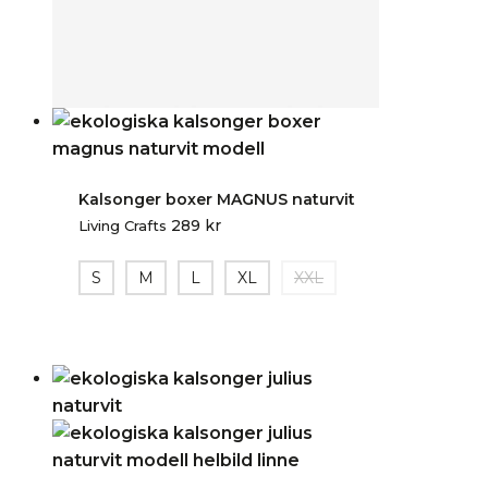
Kalsonger boxer MAGNUS naturvit
289
kr
Living Crafts
S
M
L
XL
XXL