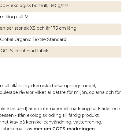
 100% ekologisk bomull, 160 g/m²
m lång i stl M
en bär storlek XS och är 175 cm lång
Global Organic Textile Standard)
 GOTS-certifierad fabrik
omull tillåts inga kemiska bekämpningsmedel,
erade råvaror vilket är bättre för miljön, odlarna och för
le Standard) är en internationell märkning för kläder och
essen - från ekologisk odling till färdig produkt.
 annat krav på kemikalieanvändning, vattenrening,
i fabrikerna.
Läs mer om GOTS-märkningen
.