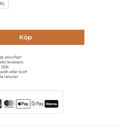
XL
Köp
at eko+fair!
rekt leverans
9 SEK
ish eller kort
la returer