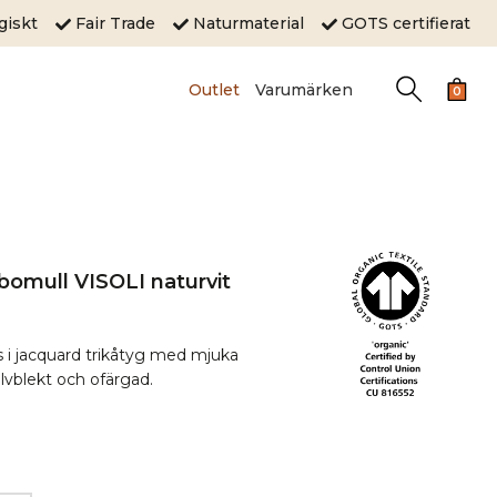
ogiskt
Fair Trade
Naturmaterial
GOTS certifierat
Outlet
Varumärken
0
bomull VISOLI naturvit
s i jacquard trikåtyg med mjuka
vblekt och ofärgad.