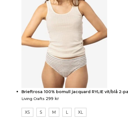
Brieftrosa 100% bomull jacquard RYLIE vit/blå 2-p
299
kr
Living Crafts
XS
S
M
L
XL