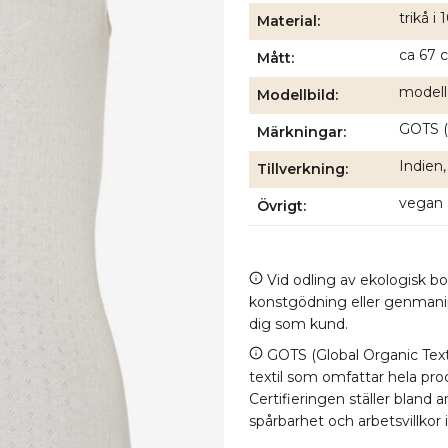
trikå i
Material
ca 67 c
Mått
modell
Modellbild
GOTS (
Märkningar
Indien,
Tillverkning
vegan
Övrigt
Vid odling av ekologisk b
konstgödning eller genmanipul
dig som kund.
GOTS (Global Organic Texti
textil som omfattar hela proc
Certifieringen ställer bland
spårbarhet och arbetsvillkor 