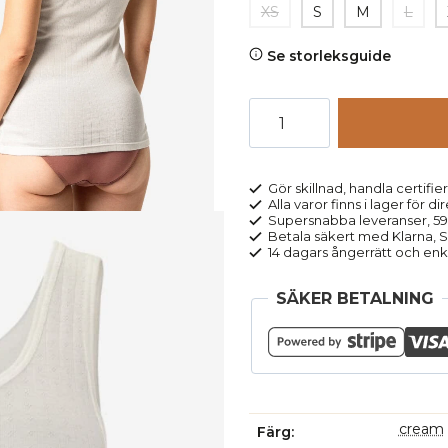
XS
S
M
L
Se storleksguide
Linne
jacquard
100%
bomull
Gör skillnad, handla certifier
Alla varor finns i lager för di
VISOLI
Supersnabba leveranser, 5
naturvit
Betala säkert med Klarna, Sw
14 dagars ångerrätt och enk
mängd
SÄKER BETALNING
cream
Färg