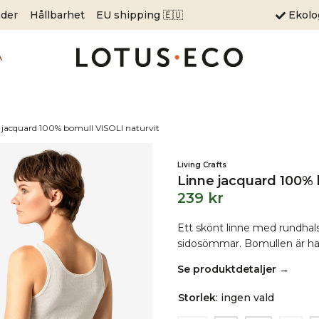
äder
Hållbarhet
EU shipping 🇪🇺
Ekol
A
 jacquard 100% bomull VISOLI naturvit
Living Crafts
Linne jacquard 100% 
239
kr
Ett skönt linne med rundhal
sidosömmar. Bomullen är hal
Se produktdetaljer →
Storlek
:
ingen vald