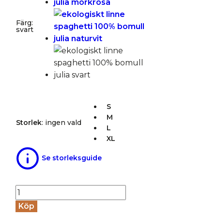
Färg
:
svart
S
M
Storlek
:
ingen vald
L
XL
Se storleksguide
Linne
spaghetti
Köp
100%