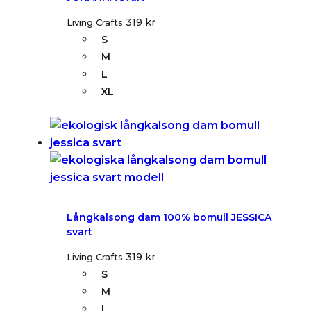
319
kr
Living Crafts
S
M
L
XL
Långkalsong dam 100% bomull JESSICA
svart
319
kr
Living Crafts
S
M
L