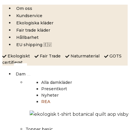
Skip
Om oss
to
Kundservice
content
Ekologiska kläder
Fair trade kläder
Hållbarhet
EU shipping 🇪🇺
Ekologiskt
Fair Trade
Naturmaterial
GOTS
certifierat
Dam
Alla damkläder
Presentkort
Nyheter
REA
Toppar basic