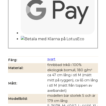
svart
Färg
finribbad trikå i 100%
Material
ekologisk bomull, 180 g/m²
ca 47 cm lång i stl M (mätt
mitt på ryggen), ca 65 cm lång
Mått
i stl M (mätt från toppen av
axelbandet)
modellen bär storlek S och är
Modellbild
179 cm lång
S: 36/38, M: 40/42, L: 44/46, XL: