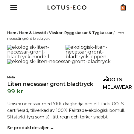
Skip
0
to
content
Hem
/
Hem & Livsstil
/
Väskor, Ryggsäckar & Tygkassar
/
Liten
necessär grönt bladtryck
Mela
Liten necessär grönt bladtryck
99
kr
Unisex necessär med YKK-dragkedja och ett fack. GOTS-
certifierad, tillverkad av 100% Fairtrade-ekologisk bomull.
Slitstarkt tyg som tål lätt regn och torkar snabbt.
Se produktdetaljer →