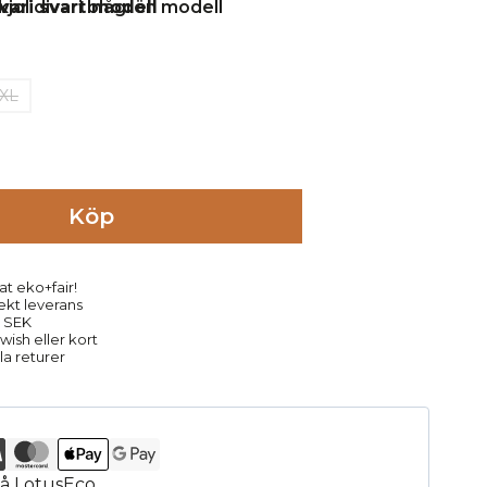
XL
Köp
at eko+fair!
rekt leverans
9 SEK
ish eller kort
la returer