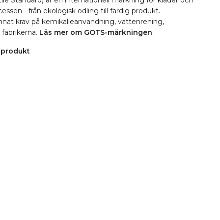
le Standard) är en internationell märkning för kläder och
essen - från ekologisk odling till färdig produkt.
 annat krav på kemikalieanvändning, vattenrening,
i fabrikerna.
Läs mer om GOTS-märkningen
.
 produkt