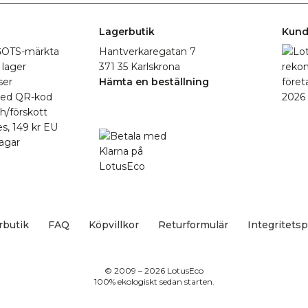
Lagerbutik
Kund
r GOTS-märkta
Hantverkaregatan 7
 lager
371 35 Karlskrona
ser
Hämta en beställning
med QR-kod
h/förskott
es, 149 kr EU
agar
rbutik
FAQ
Köpvillkor
Returformulär
Integritetsp
© 2009 – 2026 LotusEco
100% ekologiskt sedan starten.