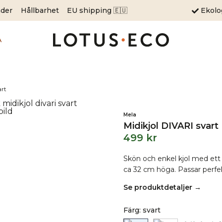
äder
Hållbarhet
EU shipping 🇪🇺
Ekol
A
art
Mela
Midikjol DIVARI svart
499
kr
Skön och enkel kjol med ett 
ca 32 cm höga. Passar perfe
Se produktdetaljer →
Färg
:
svart