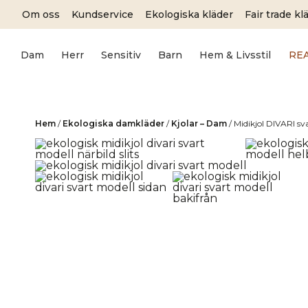
Skip
Om oss
Kundservice
Ekologiska kläder
Fair trade kl
to
content
Dam
Herr
Sensitiv
Barn
Hem & Livsstil
RE
Hem
/
Ekologiska damkläder
/
Kjolar – Dam
/
Midikjol DIVARI sv