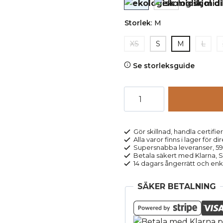
Storlek
:
M
XS
S
M
L
Se storleksguide
Midikjol
DIVARI
svart
mängd
Gör skillnad, handla certifier
Alla varor finns i lager för di
Supersnabba leveranser, 5
Betala säkert med Klarna, Sw
14 dagars ångerrätt och enk
SÄKER BETALNING