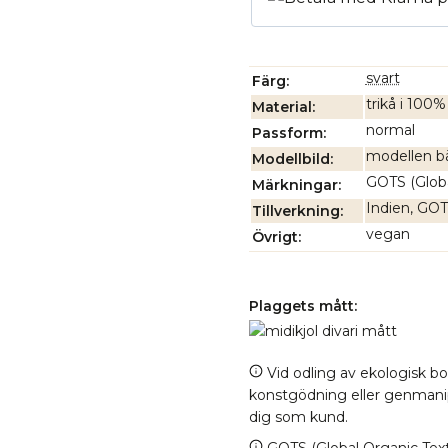
svart
Färg
trikå i 100
Material
normal
Passform
modellen bä
Modellbild
GOTS (Globa
Märkningar
Indien, GOTS
Tillverkning
vegan
Övrigt
Plaggets mått:
Vid odling av ekologisk b
konstgödning eller genmanipul
dig som kund.